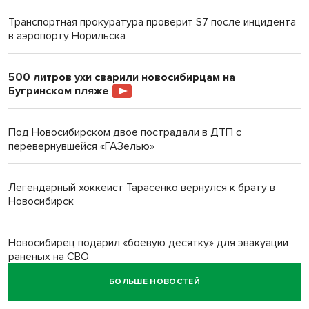
Транспортная прокуратура проверит S7 после инцидента
в аэропорту Норильска
500 литров ухи сварили новосибирцам на
Бугринском пляже
Под Новосибирском двое пострадали в ДТП с
перевернувшейся «ГАЗелью»
Легендарный хоккеист Тарасенко вернулся к брату в
Новосибирск
Новосибирец подарил «боевую десятку» для эвакуации
раненых на СВО
БОЛЬШЕ НОВОСТЕЙ
В Новосибирске корпорация кукол из США подала в суд