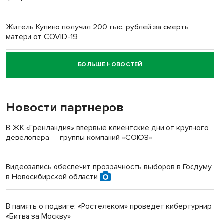
Житель Купино получил 200 тыс. рублей за смерть
матери от COVID-19
БОЛЬШЕ НОВОСТЕЙ
Новосибирский суд наказал водителя за смерть
пенсионерки на вокзале
Новости партнеров
«Мы живём на пастбище!»: в новосибирском селе лошади
терроризируют жителей
В ЖК «Гренландия» впервые клиентские дни от крупного
девелопера — группы компаний «СОЮЗ»
Инвалид получил условный срок за избиение врачей
протезом под Новосибирском
Видеозапись обеспечит прозрачность выборов в Госдуму
в Новосибирской области
Новосибирский преподаватель с женой вошли в топ-16
многодетных в России
В память о подвиге: «Ростелеком» проведет кибертурнир
«Битва за Москву»