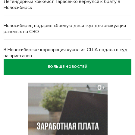
Легендарный хоккеист Тарасенко вернулся к брату в
Новосибирск
Новосибирец подарил «боевую десятку» для эвакуации
раненых на СВО
В Новосибирске корпорация кукол из США подала в суд
на приставов
БОЛЬШЕ НОВОСТЕЙ
В Новосибирске минздрав объявил бесплатную
диспансеризацию для 65-летних
В Новосибирске врачи прооперировали 25 тысяч
пациентов с катарактой
Знаменитый орангутан Бату отметил юбилей в
новосибирском зоопарке