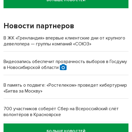
БОЛЬШЕ НОВОСТЕЙ
Новосибирский суд наказал водителя за смерть
пенсионерки на вокзале
Новости партнеров
«Мы живём на пастбище!»: в новосибирском селе лошади
терроризируют жителей
В ЖК «Гренландия» впервые клиентские дни от крупного
девелопера — группы компаний «СОЮЗ»
Инвалид получил условный срок за избиение врачей
протезом под Новосибирском
Видеозапись обеспечит прозрачность выборов в Госдуму
в Новосибирской области
Новосибирский преподаватель с женой вошли в топ-16
многодетных в России
В память о подвиге: «Ростелеком» проведет кибертурнир
«Битва за Москву»
Обновлённое отделение ВТБ открылось в Искитиме
700 участников соберёт Сбер на Всероссийский слёт
волонтёров в Красноярске
БОЛЬШЕ НОВОСТЕЙ