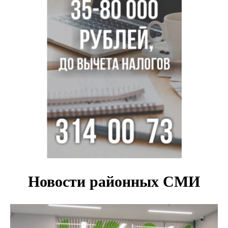
Новосибирские хирурги спасли сердце восьмиклассницы
с донорским клапаном