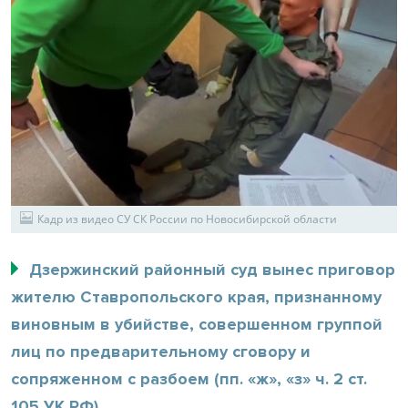
Кадр из видео СУ СК России по Новосибирской области
Дзержинский районный суд вынес приговор
жителю Ставропольского края, признанному
виновным в убийстве, совершенном группой
лиц по предварительному сговору и
сопряженном с разбоем (пп. «ж», «з» ч. 2 ст.
105 УК РФ).