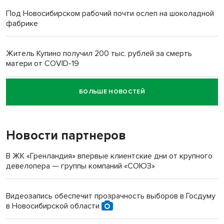
Под Новосибирском рабочий почти ослеп на шоколадной
фабрике
Житель Купино получил 200 тыс. рублей за смерть
матери от COVID-19
БОЛЬШЕ НОВОСТЕЙ
Новосибирский суд наказал водителя за смерть
пенсионерки на вокзале
Новости партнеров
«Мы живём на пастбище!»: в новосибирском селе лошади
терроризируют жителей
В ЖК «Гренландия» впервые клиентские дни от крупного
девелопера — группы компаний «СОЮЗ»
Инвалид получил условный срок за избиение врачей
протезом под Новосибирском
Видеозапись обеспечит прозрачность выборов в Госдуму
в Новосибирской области
Новосибирский преподаватель с женой вошли в топ-16
многодетных в России