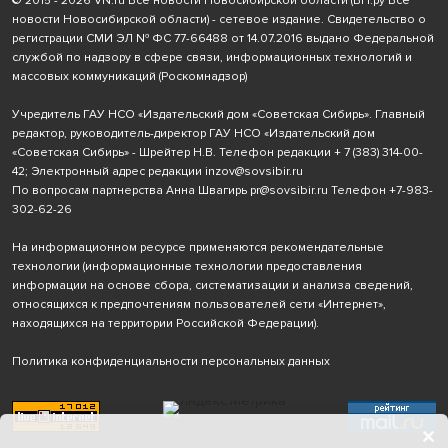
© 2015 - 2026 VN.ru Все новости Новосибирской области (ВН.ру Все
новости Новосибирской области) - сетевое издание. Свидетельство о
регистрации СМИ ЭЛ № ФС 77-66488 от 14.07.2016 выдано Федеральной
службой по надзору в сфере связи, информационных технологий и
массовых коммуникаций (Роскомнадзор)
Учредитель ГАУ НСО «Издательский дом «Советская Сибирь». Главный
редактор, руководитель-директор ГАУ НСО «Издательский дом
«Советская Сибирь» - Шрейтер Н.В. Телефон редакции
+ 7 (383) 314-00-
42
; Электронный адрес редакции
inzov@sovsibir.ru
По вопросам партнерства Анна Швагирь
pr@sovsibir.ru
Телефон
+7-983-
302-62-26
На информационном ресурсе применяются рекомендательные
технологии
(информационные технологии предоставления
информации на основе сбора, систематизации и анализа сведений,
относящихся к предпочтениям пользователей сети «Интернет»,
находящихся на территории Российской Федерации).
Политика конфиденциальности персональных данных