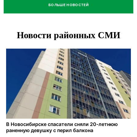
БОЛЬШЕ НОВОСТЕЙ
Двойня выдрят родилась в семействе куньих
Новосибирского зоопарка
Гриб-зомби обнаружен в лесу у села Дубровино под
Новосибирском
ХК «Сибирь» подписал контракт с обладателем Кубка
Стэнли Евгением Кузнецовым
Отправил инвалида на СВО и получил его «посмертные»
выплаты адвокат из Черепаново