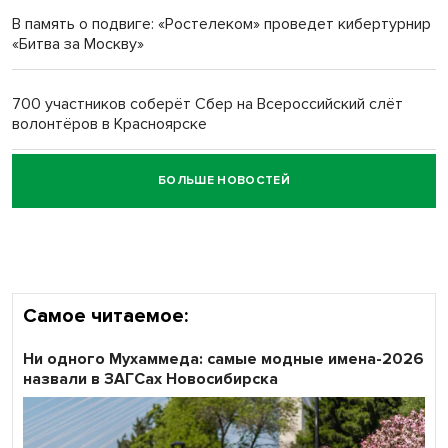
В память о подвиге: «Ростелеком» проведет кибертурнир
«Битва за Москву»
Обновлённое отделение ВТБ открылось в Искитиме
700 участников соберёт Сбер на Всероссийский слёт
волонтёров в Красноярске
БОЛЬШЕ НОВОСТЕЙ
Честный выбор: видеонаблюдение обеспечит
объективность результатов ЕДГ в Новосибирской
области
Самое читаемое:
Ни одного Мухаммеда: самые модные имена-2026
назвали в ЗАГСах Новосибирска