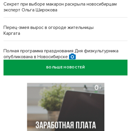
Секрет при выборе макарон раскрыла новосибирцам
эксперт Ольга Широкова
Перец-змея вырос в огороде жительницы
Каргата
Полная программа празднования Дня физкультурника
опубликована в Новосибирске
БОЛЬШЕ НОВОСТЕЙ
Прогноз погоды на 8-9 августа в Новосибирске сделали
синоптики
Площадки для контроля перегруза начали строить на
въездах в Новосибирск
Дольщики долгостроя на Титова в Новосибирске
получили ключи от квартир