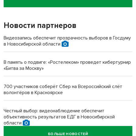
пенсионерки на вокзале
Новости партнеров
«Мы живём на пастбище!»: в новосибирском селе лошади
терроризируют жителей
Видеозапись обеспечит прозрачность выборов в Госдуму
в Новосибирской области
Инвалид получил условный срок за избиение врачей
протезом под Новосибирском
В память о подвиге: «Ростелеком» проведет кибертурнир
«Битва за Москву»
Новосибирский преподаватель с женой вошли в топ-16
многодетных в России
700 участников соберёт Сбер на Всероссийский слёт
волонтёров в Красноярске
Обновлённое отделение ВТБ открылось в Искитиме
Честный выбор: видеонаблюдение обеспечит
объективность результатов ЕДГ в Новосибирской
области
БОЛЬШЕ НОВОСТЕЙ