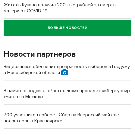
Житель Купино получил 200 тыс. рублей за смерть
матери от COVID-19
БОЛЬШЕ НОВОСТЕЙ
Новосибирский суд наказал водителя за смерть
пенсионерки на вокзале
Новости партнеров
«Мы живём на пастбище!»: в новосибирском селе лошади
терроризируют жителей
Видеозапись обеспечит прозрачность выборов в Госдуму
в Новосибирской области
Инвалид получил условный срок за избиение врачей
протезом под Новосибирском
В память о подвиге: «Ростелеком» проведет кибертурнир
«Битва за Москву»
Новосибирский преподаватель с женой вошли в топ-16
многодетных в России
700 участников соберёт Сбер на Всероссийский слёт
волонтёров в Красноярске
Обновлённое отделение ВТБ открылось в Искитиме