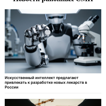
«оживили» нервы в Новосибирске
Персидский ковер «108 шахов» впервые вывезли из музея
Востока в Новосибирск
Актриса из Новосибирска Евгения Туркова сыграла мать
в сериале «Малой»