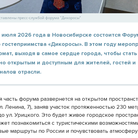
ставлены пресс-службой форума "Дикоросы"
2 июля 2026 года в Новосибирске состоится Фору
 гостеприимства «Дикоросы». В этом году мероп
мат, выходя в самое сердце города, чтобы стать
но открытым и доступным для жителей, гостей и
налов отрасли.
я часть форума развернется на открытом пространс
л. Ленина, 7), заняв участок протяженностью 230 метр
о ул. Урицкого. Это будет живое городское простран
жет познакомиться с туристическими возможностями
вые маршруты по России и почувствовать атмосфер