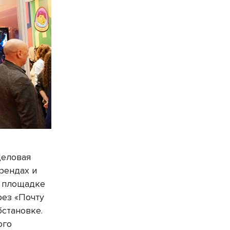
Деловая
рендах и
а площадке
рез «Почту
становке.
ого