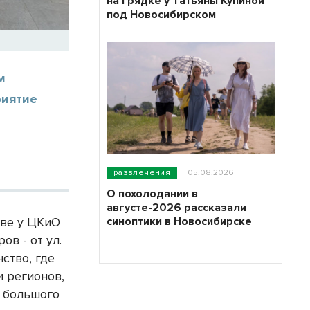
на грядке у Татьяны Купиной
под Новосибирском
м
риятие
развлечения
05.08.2026
О похолодании в
августе-2026 рассказали
синоптики в Новосибирске
тве у ЦКиО
ов - от ул.
ство, где
 регионов,
у большого