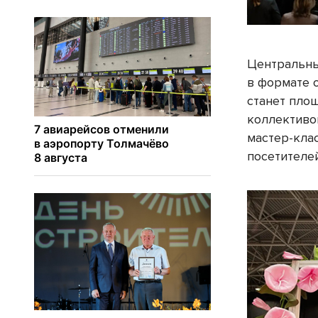
Центральны
в формате 
станет пло
коллективо
мастер-кла
посетителе