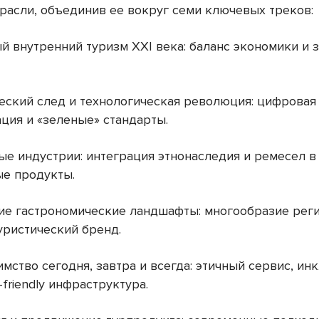
трасли, объединив ее вокруг семи ключевых треков:
ый внутренний туризм XXI века: баланс экономики и
ческий след и технологическая революция: цифровая
ция и «зеленые» стандарты.
ные индустрии: интеграция этнонаследия и ремесел в
е продукты.
кие гастрономические ландшафты: многообразие рег
уристический бренд.
имство сегодня, завтра и всегда: этичный сервис, и
-friendly инфраструктура.