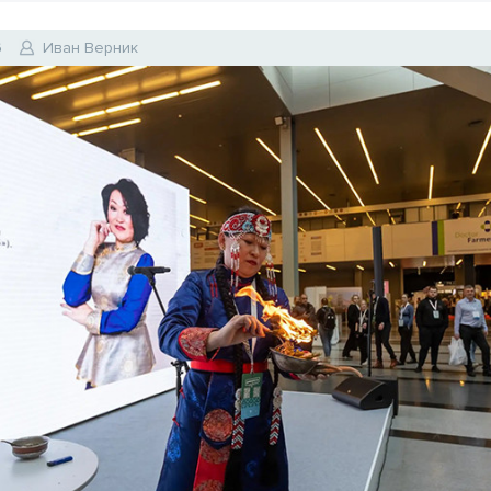
6
Иван Верник