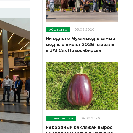
общество
05.08.2026
Ни одного Мухаммеда: самые
модные имена-2026 назвали
в ЗАГСах Новосибирска
развлечения
04.08.2026
Рекордный баклажан вырос