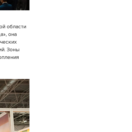
ой области
а», она
рческих
ий. Зоны
опления