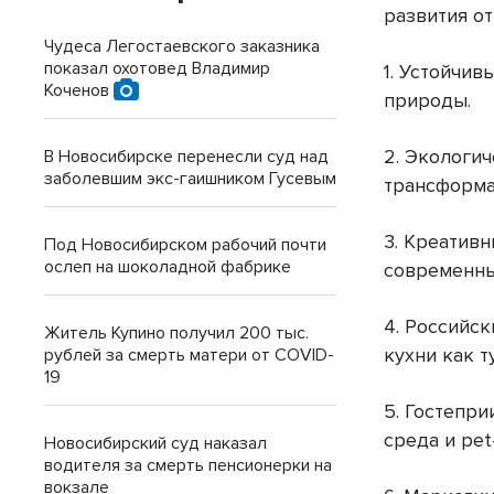
развития о
Чудеса Легостаевского заказника
показал охотовед Владимир
1. Устойчив
Коченов
природы.
2. Экологи
В Новосибирске перенесли суд над
заболевшим экс-гаишником Гусевым
трансформа
3. Креатив
Под Новосибирском рабочий почти
ослеп на шоколадной фабрике
современны
4. Российс
Житель Купино получил 200 тыс.
кухни как т
рублей за смерть матери от COVID-
19
5. Гостепри
среда и pet
Новосибирский суд наказал
водителя за смерть пенсионерки на
вокзале