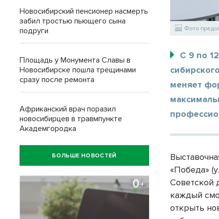
Новосибирский пенсионер насмерть
забил тростью пьющего сына
Фото предо
подруги
С 9 по 1
Площадь у Монумента Славы в
сибирского
Новосибирске пошла трещинами
сразу после ремонта
меняет фор
максималь
Африканский врач поразил
профессио
новосибирцев в травмпункте
Академгородка
Выставочна
БОЛЬШЕ НОВОСТЕЙ
«Победа» (у
Советской д
каждый смо
открыть но