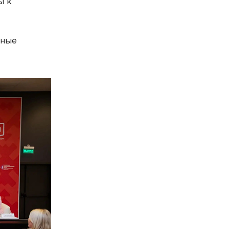
ы к
сные