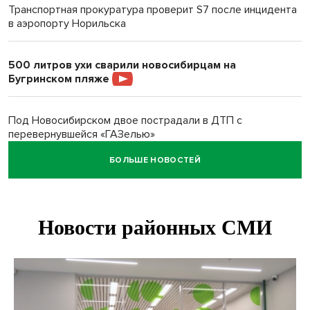
Транспортная прокуратура проверит S7 после инцидента
в аэропорту Норильска
500 литров ухи сварили новосибирцам на
Бугринском пляже
Под Новосибирском двое пострадали в ДТП с
перевернувшейся «ГАЗелью»
БОЛЬШЕ НОВОСТЕЙ
Легендарный хоккеист Тарасенко вернулся к брату в
Новосибирск
Новосибирец подарил «боевую десятку» для эвакуации
раненых на СВО
В Новосибирске корпорация кукол из США подала в суд
на приставов