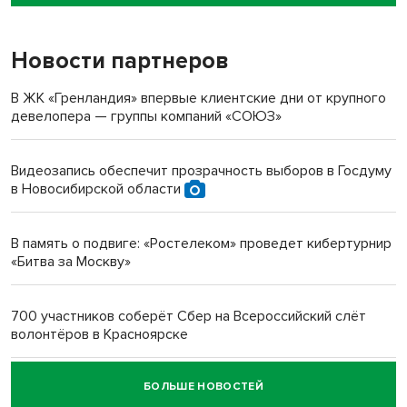
пенсионерки на вокзале
Новости партнеров
«Мы живём на пастбище!»: в новосибирском селе лошади
терроризируют жителей
В ЖК «Гренландия» впервые клиентские дни от крупного
девелопера — группы компаний «СОЮЗ»
Инвалид получил условный срок за избиение врачей
протезом под Новосибирском
Видеозапись обеспечит прозрачность выборов в Госдуму
в Новосибирской области
Новосибирский преподаватель с женой вошли в топ-16
многодетных в России
В память о подвиге: «Ростелеком» проведет кибертурнир
«Битва за Москву»
Обновлённое отделение ВТБ открылось в Искитиме
700 участников соберёт Сбер на Всероссийский слёт
волонтёров в Красноярске
БОЛЬШЕ НОВОСТЕЙ
Честный выбор: видеонаблюдение обеспечит