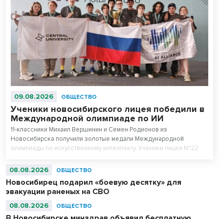
09.08.2026
ОБЩЕСТВО
Ученики новосибирского лицея победили в
Международной олимпиаде по ИИ
11-классники Михаил Вершинин и Семен Родионов из
Новосибирска получили золотые медали Международной
олимпиады по искусственному интеллекту. Ученики лицея №22
«Надежда Сибири» в составе российской сборной стали
абсолютными чемпионами соревнований.
08.08.2026
ОБЩЕСТВО
Новосибирец подарил «боевую десятку» для
эвакуации раненых на СВО
08.08.2026
ОБЩЕСТВО
В Новосибирске минздрав объявил бесплатную