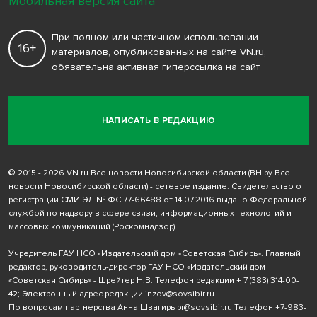
Мобильная версия сайта
При полном или частичном использовании
16+
материалов, опубликованных на сайте VN.ru,
обязательна активная гиперссылка на сайт
НАПИСАТЬ В РЕДАКЦИЮ
© 2015 - 2026 VN.ru Все новости Новосибирской области (ВН.ру Все
новости Новосибирской области) - сетевое издание. Свидетельство о
регистрации СМИ ЭЛ № ФС 77-66488 от 14.07.2016 выдано Федеральной
службой по надзору в сфере связи, информационных технологий и
массовых коммуникаций (Роскомнадзор)
Учредитель ГАУ НСО «Издательский дом «Советская Сибирь». Главный
редактор, руководитель-директор ГАУ НСО «Издательский дом
«Советская Сибирь» - Шрейтер Н.В. Телефон редакции
+ 7 (383) 314-00-
42
; Электронный адрес редакции
inzov@sovsibir.ru
По вопросам партнерства Анна Швагирь
pr@sovsibir.ru
Телефон
+7-983-