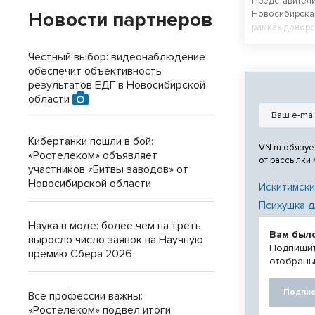
Представител
Новости партнеров
Новосибирска 
рамках донорс
физкультурник
спортсмены, с
Честный выбор: видеонаблюдение
министерства 
обеспечит объективность
управления фи
результатов ЕДГ в Новосибирской
мэрии города,
области
подведомстве
Кибертанки пошли в бой:
VN.ru обязуе
«Ростелеком» объявляет
от рассылки
участников «Битвы заводов» от
Новосибирской области
Искитимски
Психушка д
Наука в моде: более чем на треть
Вам был
выросло число заявок на Научную
Подпишит
премию Сбера 2026
отобраны
Подпис
Все профессии важны:
«Ростелеком» подвел итоги