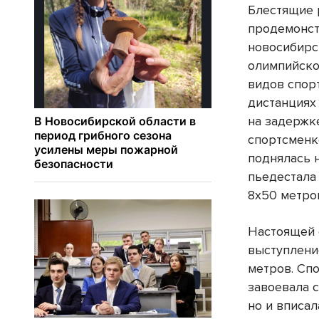
Блестящие 
продемонст
новосибирс
олимпийско
видов спор
дистанциях
на задержк
спортсменк
поднялась 
пьедестала
8х50 метро
Настоящей 
выступлени
метров. Сп
завоевала 
но и вписал