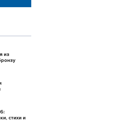
я из
бронзу
и
я
6:
и, стихи и