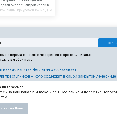
и спортивного сообщества
сдали около 15 литров крови в
кой акции, приуроченной ко Дню
а. В ней приняли участие
отрудники регионального
физической культуры и спорта,
зической культуры и спорта
 а также работники
нных учреждений.
тся не передавать Ваш e-mail третьей стороне. Отписаться
 можно в любой момент
й маньяк: капитан Чеплыгин рассказывает
ля преступников – кого содержат в самой закрытой лечебнице
о интересно?
есь на наш канал в Яндекс. Дзен. Все самые интересные новост
 там.
аться на Дзен