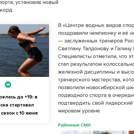
порта, установив новый
корд.
В «Центре водных видов спор
поздравили чемпионку и её н
— заслуженных тренеров Рос
Светлану Талдонову и Галину
Специалисты отметили, что эт
стал результатом колоссально
железной дисциплины и выс
тренерского мастерства, кот
позволили новосибирской шк
подводного спорта в очередн
елась до +19: в
подтвердить свой лидерский 
ске стартовал
мировом уровне.
сезон с 10 июня
Районные СМИ