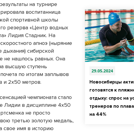
результаты на турнире
рировала воспитанница
кой спортивной школы
го резерва «Центр водных
та» Лидия Стадник. На
 скоростного апноэ (ныряние
е дыхания) сибирской
е не нашлось равных. Она
на высшую ступень
29.05.2024
 почета по итогам заплывов
в и 2х50 метров.
Новосибирцы акти
готовятся к пляжн
сенсацией чемпионата стало
отдыху: спрос на у
е Лидии в дисциплине 4х50
тренеров по плав
ортсменка не просто
на 44%
свою третью золотую медаль,
а свое имя в историю