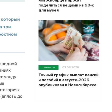
новосибирцев просят
поделиться вещами из 90-х
для музея
о
, который
а три
ростном
дводной
финансы
03.08.2026
аниях
Точный график выплат пенсий
команду
и пособий в августе-2026
ые
опубликован в Новосибирске
атегориях
 (вплоть до