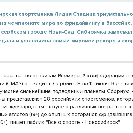
ирская спортсменка Лидия Стадник триумфальн
 на чемпионате мира по фридайвингу в бассейне
 сербском городе Нови-Сад. Сибирячка завоевал
едали и установила новый мировой рекорд в ско
рвенство по правилам Всемирной конфедерации по
и (CMAS) проходит в Сербии с 8 по 15 июня. В состяз
участие сильнейшие подводники планеты. Сборную 
ны представляют 28 российских спортсменов, котор
в международном статусе в различных возрастных к
ых атлетов (18+) до опытных ветеранов фридайвинга
0+), пишет паблик "Все о спорте - Новосибирск".