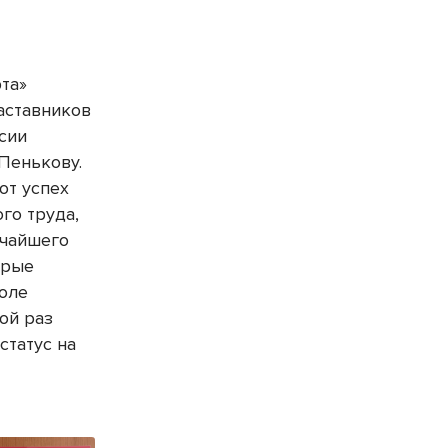
та»
аставников
сии
 Пенькову.
от успех
го труда,
очайшего
орые
оле
ой раз
статус на