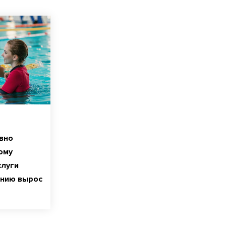
вно
ому
слуги
анию вырос