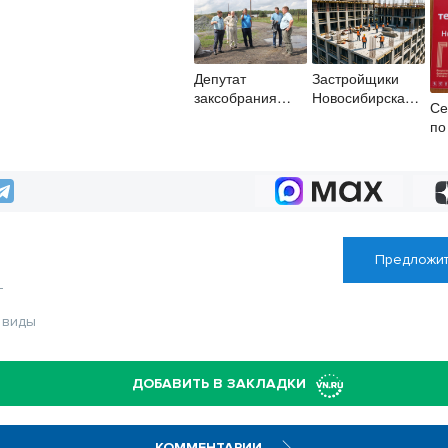
Застройщики
Депутат
Новосибирска
заксобрания
Се
доплатили
Новосибирской
по
налоги на сумму
области посетил
ВФ
почти 700 млн
Венгеровский
за
рублей
округ
пе
Предложит
Т
 виды
ДОБАВИТЬ В ЗАКЛАДКИ
КОММЕНТАРИИ