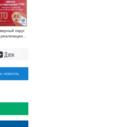
верный округ
 реализации
СК ГТО
нимает
рвое место
Дзен
ь новость