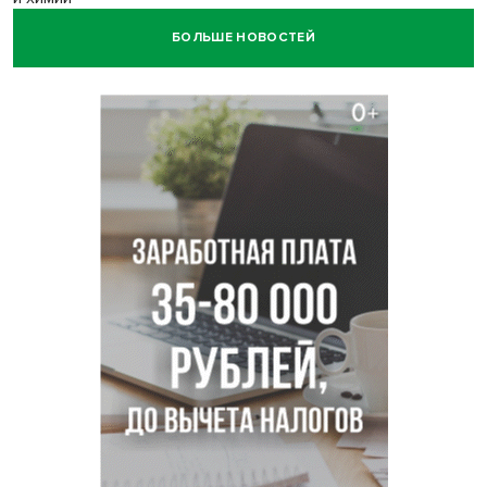
БОЛЬШЕ НОВОСТЕЙ
Нейросеть для диагностики депрессии в крови создали в
Новосибирске
Двум бойцам СВО после минно-взрывной травмы
«оживили» нервы в Новосибирске
Персидский ковер «108 шахов» впервые вывезли из музея
Востока в Новосибирск
Актриса из Новосибирска Евгения Туркова сыграла мать
в сериале «Малой»