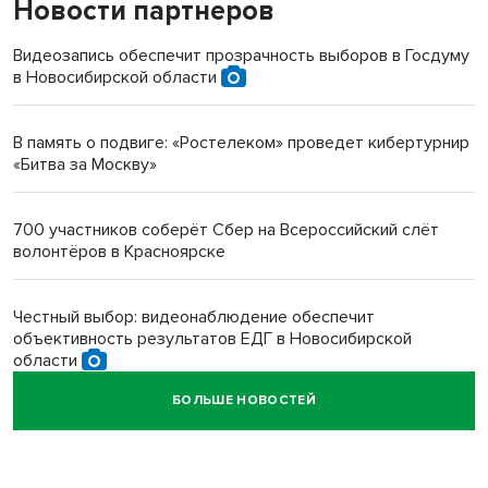
Новости партнеров
«Мы живём на пастбище!»: в новосибирском селе лошади
терроризируют жителей
Видеозапись обеспечит прозрачность выборов в Госдуму
в Новосибирской области
Инвалид получил условный срок за избиение врачей
протезом под Новосибирском
В память о подвиге: «Ростелеком» проведет кибертурнир
«Битва за Москву»
Новосибирский преподаватель с женой вошли в топ-16
многодетных в России
700 участников соберёт Сбер на Всероссийский слёт
волонтёров в Красноярске
Обновлённое отделение ВТБ открылось в Искитиме
Честный выбор: видеонаблюдение обеспечит
объективность результатов ЕДГ в Новосибирской
области
БОЛЬШЕ НОВОСТЕЙ
Кибертанки пошли в бой: «Ростелеком» объявляет
участников «Битвы заводов» от Новосибирской
области