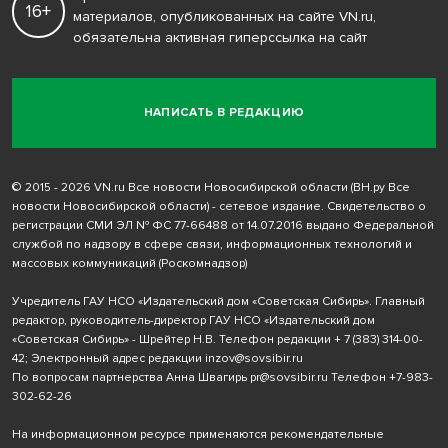
16+
материалов, опубликованных на сайте VN.ru,
обязательна активная гиперссылка на сайт
НАПИСАТЬ В РЕДАКЦИЮ
© 2015 - 2026 VN.ru Все новости Новосибирской области (ВН.ру Все
новости Новосибирской области) - сетевое издание. Свидетельство о
регистрации СМИ ЭЛ № ФС 77-66488 от 14.07.2016 выдано Федеральной
службой по надзору в сфере связи, информационных технологий и
массовых коммуникаций (Роскомнадзор)
Учредитель ГАУ НСО «Издательский дом «Советская Сибирь». Главный
редактор, руководитель-директор ГАУ НСО «Издательский дом
«Советская Сибирь» - Шрейтер Н.В. Телефон редакции
+ 7 (383) 314-00-
42
; Электронный адрес редакции
inzov@sovsibir.ru
По вопросам партнерства Анна Швагирь
pr@sovsibir.ru
Телефон
+7-983-
302-62-26
На информационном ресурсе применяются рекомендательные