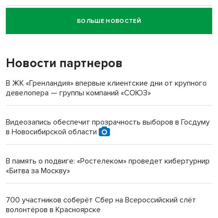
БОЛЬШЕ НОВОСТЕЙ
Новосибирский суд наказал водителя за смерть
пенсионерки на вокзале
Новости партнеров
«Мы живём на пастбище!»: в новосибирском селе лошади
терроризируют жителей
В ЖК «Гренландия» впервые клиентские дни от крупного
девелопера — группы компаний «СОЮЗ»
Инвалид получил условный срок за избиение врачей
протезом под Новосибирском
Видеозапись обеспечит прозрачность выборов в Госдуму
в Новосибирской области
Новосибирский преподаватель с женой вошли в топ-16
многодетных в России
В память о подвиге: «Ростелеком» проведет кибертурнир
«Битва за Москву»
Обновлённое отделение ВТБ открылось в Искитиме
700 участников соберёт Сбер на Всероссийский слёт
волонтёров в Красноярске