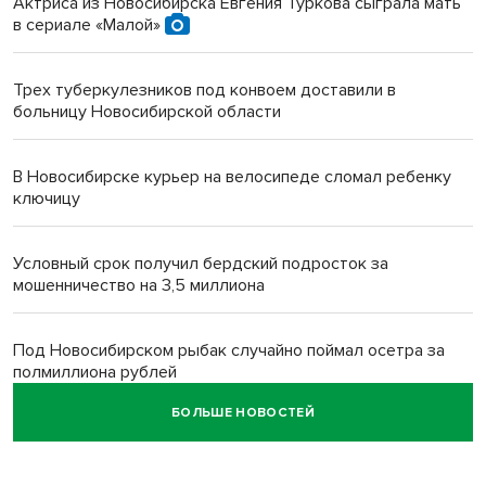
Актриса из Новосибирска Евгения Туркова сыграла мать
в сериале «Малой»
Трех туберкулезников под конвоем доставили в
больницу Новосибирской области
В Новосибирске курьер на велосипеде сломал ребенку
ключицу
Условный срок получил бердский подросток за
мошенничество на 3,5 миллиона
Под Новосибирском рыбак случайно поймал осетра за
полмиллиона рублей
БОЛЬШЕ НОВОСТЕЙ
Мартышки Бразза с модной стрижкой стали звездами
Новосибирского зоопарка