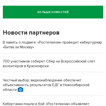
БОЛЬШЕ НОВОСТЕЙ
Новосибирский суд наказал водителя за смерть
пенсионерки на вокзале
Новости партнеров
«Мы живём на пастбище!»: в новосибирском селе лошади
терроризируют жителей
В память о подвиге: «Ростелеком» проведет кибертурнир
«Битва за Москву»
Инвалид получил условный срок за избиение врачей
протезом под Новосибирском
700 участников соберёт Сбер на Всероссийский слёт
волонтёров в Красноярске
Новосибирский преподаватель с женой вошли в топ-16
многодетных в России
Честный выбор: видеонаблюдение обеспечит
объективность результатов ЕДГ в Новосибирской
Обновлённое отделение ВТБ открылось в Искитиме
области
Кибертанки пошли в бой: «Ростелеком» объявляет