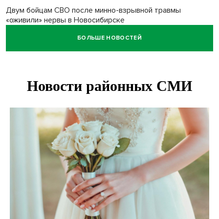
Двум бойцам СВО после минно-взрывной травмы
«оживили» нервы в Новосибирске
БОЛЬШЕ НОВОСТЕЙ
Персидский ковер «108 шахов» впервые вывезли из музея
Востока в Новосибирск
Актриса из Новосибирска Евгения Туркова сыграла мать
в сериале «Малой»
Трех туберкулезников под конвоем доставили в
больницу Новосибирской области
В Новосибирске курьер на велосипеде сломал ребенку
ключицу