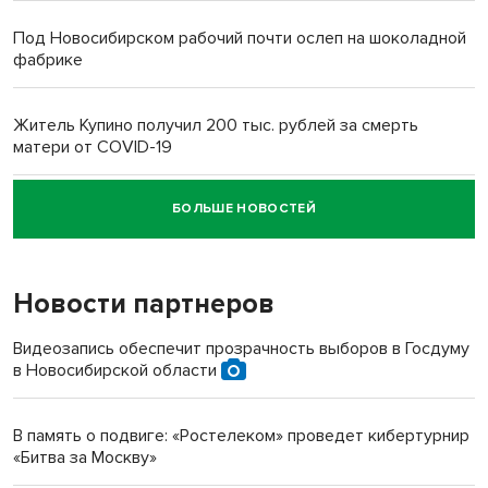
Под Новосибирском рабочий почти ослеп на шоколадной
фабрике
Житель Купино получил 200 тыс. рублей за смерть
матери от COVID-19
БОЛЬШЕ НОВОСТЕЙ
Новосибирский суд наказал водителя за смерть
пенсионерки на вокзале
Новости партнеров
«Мы живём на пастбище!»: в новосибирском селе лошади
терроризируют жителей
Видеозапись обеспечит прозрачность выборов в Госдуму
в Новосибирской области
Инвалид получил условный срок за избиение врачей
протезом под Новосибирском
В память о подвиге: «Ростелеком» проведет кибертурнир
«Битва за Москву»
Новосибирский преподаватель с женой вошли в топ-16