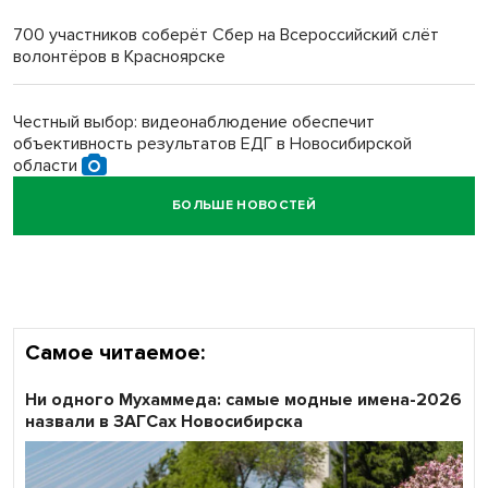
многодетных в России
700 участников соберёт Сбер на Всероссийский слёт
волонтёров в Красноярске
Обновлённое отделение ВТБ открылось в Искитиме
Честный выбор: видеонаблюдение обеспечит
объективность результатов ЕДГ в Новосибирской
области
БОЛЬШЕ НОВОСТЕЙ
Кибертанки пошли в бой: «Ростелеком» объявляет
участников «Битвы заводов» от Новосибирской
области
Самое читаемое:
Ни одного Мухаммеда: самые модные имена-2026
назвали в ЗАГСах Новосибирска