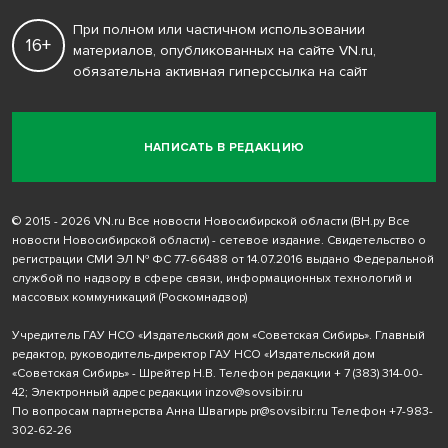
При полном или частичном использовании
16+
материалов, опубликованных на сайте VN.ru,
обязательна активная гиперссылка на сайт
НАПИСАТЬ В РЕДАКЦИЮ
© 2015 - 2026 VN.ru Все новости Новосибирской области (ВН.ру Все
новости Новосибирской области) - сетевое издание. Свидетельство о
регистрации СМИ ЭЛ № ФС 77-66488 от 14.07.2016 выдано Федеральной
службой по надзору в сфере связи, информационных технологий и
массовых коммуникаций (Роскомнадзор)
Учредитель ГАУ НСО «Издательский дом «Советская Сибирь». Главный
редактор, руководитель-директор ГАУ НСО «Издательский дом
«Советская Сибирь» - Шрейтер Н.В. Телефон редакции
+ 7 (383) 314-00-
42
; Электронный адрес редакции
inzov@sovsibir.ru
По вопросам партнерства Анна Швагирь
pr@sovsibir.ru
Телефон
+7-983-
302-62-26