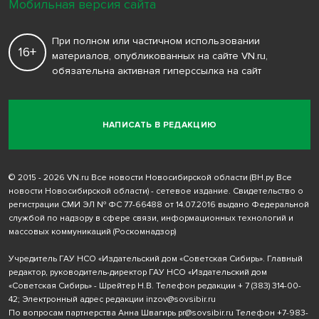
Мобильная версия сайта
При полном или частичном использовании
16+
материалов, опубликованных на сайте VN.ru,
обязательна активная гиперссылка на сайт
НАПИСАТЬ В РЕДАКЦИЮ
© 2015 - 2026 VN.ru Все новости Новосибирской области (ВН.ру Все
новости Новосибирской области) - сетевое издание. Свидетельство о
регистрации СМИ ЭЛ № ФС 77-66488 от 14.07.2016 выдано Федеральной
службой по надзору в сфере связи, информационных технологий и
массовых коммуникаций (Роскомнадзор)
Учредитель ГАУ НСО «Издательский дом «Советская Сибирь». Главный
редактор, руководитель-директор ГАУ НСО «Издательский дом
«Советская Сибирь» - Шрейтер Н.В. Телефон редакции
+ 7 (383) 314-00-
42
; Электронный адрес редакции
inzov@sovsibir.ru
По вопросам партнерства Анна Швагирь
pr@sovsibir.ru
Телефон
+7-983-