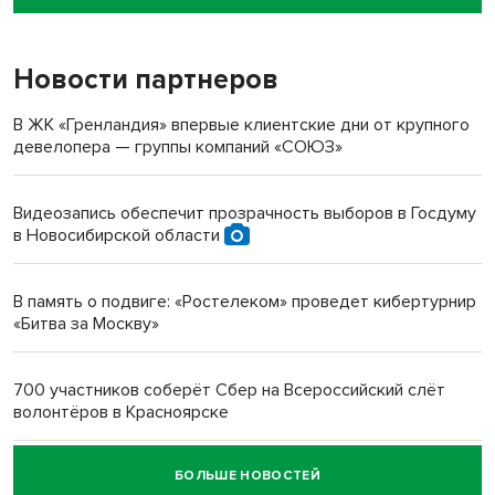
пенсионерки на вокзале
Новости партнеров
«Мы живём на пастбище!»: в новосибирском селе лошади
терроризируют жителей
В ЖК «Гренландия» впервые клиентские дни от крупного
девелопера — группы компаний «СОЮЗ»
Инвалид получил условный срок за избиение врачей
протезом под Новосибирском
Видеозапись обеспечит прозрачность выборов в Госдуму
в Новосибирской области
Новосибирский преподаватель с женой вошли в топ-16
многодетных в России
В память о подвиге: «Ростелеком» проведет кибертурнир
«Битва за Москву»
Обновлённое отделение ВТБ открылось в Искитиме
700 участников соберёт Сбер на Всероссийский слёт
волонтёров в Красноярске
БОЛЬШЕ НОВОСТЕЙ
Честный выбор: видеонаблюдение обеспечит