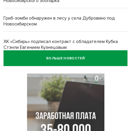
Новосибирского зоопарка
Гриб-зомби обнаружен в лесу у села Дубровино под
Новосибирском
ХК «Сибирь» подписал контракт с обладателем Кубка
Стэнли Евгением Кузнецовым
БОЛЬШЕ НОВОСТЕЙ
Отправил инвалида на СВО и получил его «посмертные»
выплаты адвокат из Черепаново
Андрей Травников поздравил новосибирцев с
юбилейным Днем строителя
Ученики новосибирского лицея победили в
Международной олимпиаде по ИИ