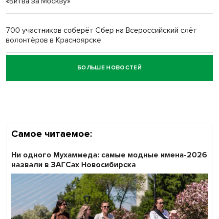
«Битва за Москву»
Обновлённое отделение ВТБ открылось в Искитиме
700 участников соберёт Сбер на Всероссийский слёт
волонтёров в Красноярске
БОЛЬШЕ НОВОСТЕЙ
Честный выбор: видеонаблюдение обеспечит
объективность результатов ЕДГ в Новосибирской
области
Самое читаемое:
Ни одного Мухаммеда: самые модные имена-2026
назвали в ЗАГСах Новосибирска