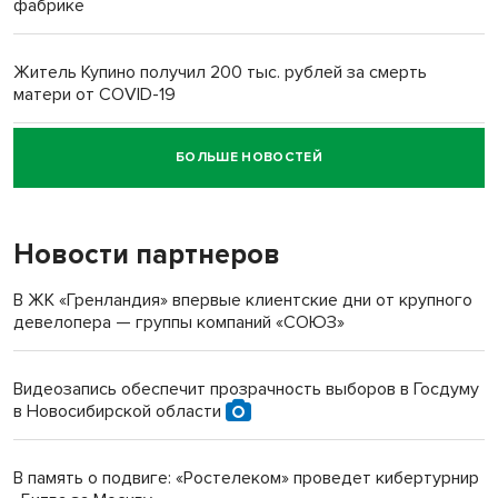
фабрике
Житель Купино получил 200 тыс. рублей за смерть
матери от COVID-19
БОЛЬШЕ НОВОСТЕЙ
Новосибирский суд наказал водителя за смерть
пенсионерки на вокзале
Новости партнеров
«Мы живём на пастбище!»: в новосибирском селе лошади
терроризируют жителей
В ЖК «Гренландия» впервые клиентские дни от крупного
девелопера — группы компаний «СОЮЗ»
Инвалид получил условный срок за избиение врачей
протезом под Новосибирском
Видеозапись обеспечит прозрачность выборов в Госдуму
в Новосибирской области
Новосибирский преподаватель с женой вошли в топ-16
многодетных в России
В память о подвиге: «Ростелеком» проведет кибертурнир