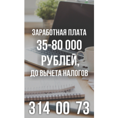
Транспортная прокуратура проверит S7 после инцидента
в аэропорту Норильска
500 литров ухи сварили новосибирцам на
Бугринском пляже
Под Новосибирском двое пострадали в ДТП с
перевернувшейся «ГАЗелью»