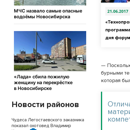
21.06.2017
«Технопро
программа
дня фору
— Поскольк
бурными те
которая был
Новости районов
Отлич
матер
компе
Чудеса Легостаевского заказника
показал охотовед Владимир