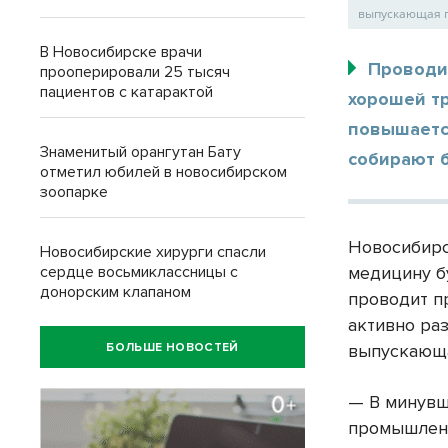
выпускающая п
В Новосибирске врачи
Проводи
прооперировали 25 тысяч
пациентов с катарактой
хорошей т
повышаетс
Знаменитый орангутан Бату
собирают 
отметил юбилей в новосибирском
зоопарке
Новосибирс
Новосибирские хирурги спасли
сердце восьмиклассницы с
медицину б
донорским клапаном
проводит п
активно ра
БОЛЬШЕ НОВОСТЕЙ
выпускающа
— В минувш
промышленн