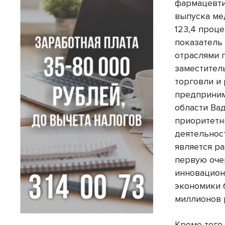
фармацевти
выпуска ме
123,4 проце
показатель
отраслями 
заместител
торговли и
предприним
области Ва
приоритетн
деятельнос
является ра
первую оче
инновацион
экономики 
миллионов 
Кроме того,