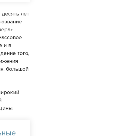
 десять лет
название
ера».
массовое
е и в
дение того,
тижения
я, большой
широкий
й
цины.
ьные