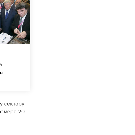
а
в
у сектору
азмере 20