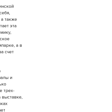
инской
себя,
 а также
тает эта
мику,
ское
парке, а в
за счет
е
иалы и
ько
е трех-
 выставке,
мках
ает