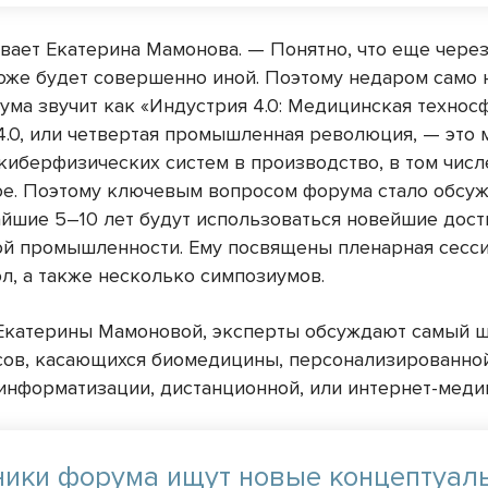
вает Екатерина Мамонова. — Понятно, что еще через
оже будет совершенно иной. Поэтому недаром само 
ума звучит как «Индустрия 4.0: Медицинская техносф
4.0, или четвертая промышленная революция, — это 
киберфизических систем в производство, в том числ
е. Поэтому ключевым вопросом форума стало обсуж
айшие 5–10 лет будут использоваться новейшие дос
й промышленности. Ему посвящены пленарная сесси
л, а также несколько симпозиумов.
Екатерины Мамоновой, эксперты обсуждают самый 
сов, касающихся биомедицины, персонализированно
информатизации, дистанционной, или интернет-меди
ники форума ищут новые концептуал