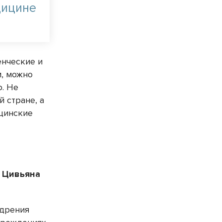
дицине
енческие и
м, можно
о. Не
й стране, а
ицинские
. Цивьяна
едрения