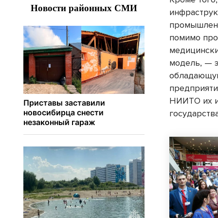
инфраструк
промышленн
помимо про
медицински
модель, — 
обладающую
предприяти
НИИТО их и
государства