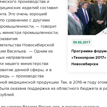
ческого производства и
дицинских изделий составил
нта. Это очень хороший
 по сравнению с другими
промышленности, — говорит
ь министра промышленности,
 развития
09.06.2017
ательства Новосибирской
дим Васильев. — Одним из
Программа форум
ых направлений
«Технопром-2017» 
ти нашего министерства
Новосибирске
звитие данной сферы, и в
редь — производства
ной медицинской продукции. Так, в 2016-м году этом
была оказана поддержка из областного бюджета в р
рублей.
 по словам Вадима Васильева, в регионе создана