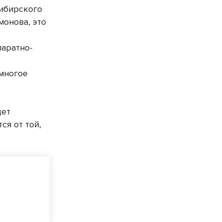
ибирского
онова, это
паратно-
многое
дет
ся от той,