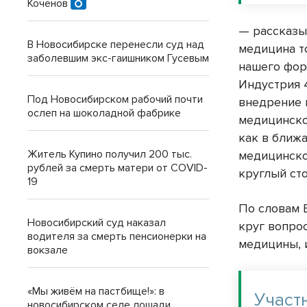
Коченов
— рассказы
В Новосибирске перенесли суд над
медицина т
заболевшим экс-гаишником Гусевым
нашего фор
Индустрия 
Под Новосибирском рабочий почти
внедрение 
ослеп на шоколадной фабрике
медицинско
как в ближ
Житель Купино получил 200 тыс.
медицинско
рублей за смерть матери от COVID-
круглый сто
19
По словам 
Новосибирский суд наказал
круг вопро
водителя за смерть пенсионерки на
медицины, 
вокзале
«Мы живём на пастбище!»: в
Участ
новосибирском селе лошади