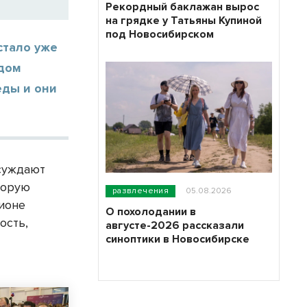
Рекордный баклажан вырос
на грядке у Татьяны Купиной
под Новосибирском
стало уже
одом
еды и они
бсуждают
торую
развлечения
05.08.2026
гионе
О похолодании в
ость,
августе-2026 рассказали
синоптики в Новосибирске