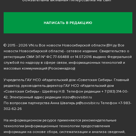
НАПИСАТЬ В РЕДАКЦИЮ
© 2015 - 2026 VN.ru Все новости Новосибирской области (ВН.ру Все
новости Новосибирской области) - сетевое издание. Свидетельство о
регистрации СМИ ЭЛ № ФС 77-66488 от 14.07.2016 выдано Федеральной
службой по надзору в сфере связи, информационных технологий и
массовых коммуникаций (Роскомнадзор)
Учредитель ГАУ НСО «Издательский дом «Советская Сибирь». Главный
редактор, руководитель-директор ГАУ НСО «Издательский дом
«Советская Сибирь» - Шрейтер Н.В. Телефон редакции
+ 7 (383) 314-00-
42
; Электронный адрес редакции
inzov@sovsibir.ru
По вопросам партнерства Анна Швагирь
pr@sovsibir.ru
Телефон
+7-983-
302-62-26
На информационном ресурсе применяются рекомендательные
технологии
(информационные технологии предоставления
информации на основе сбора, систематизации и анализа сведений,