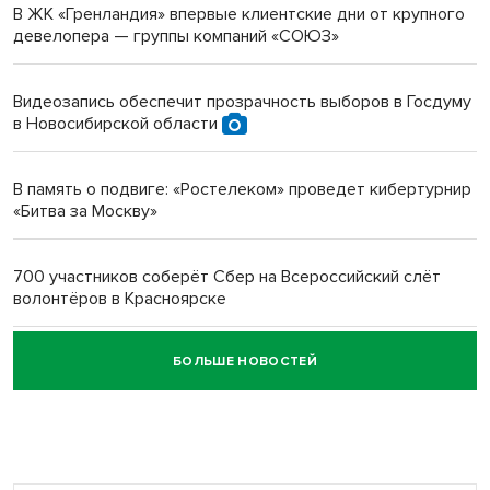
В ЖК «Гренландия» впервые клиентские дни от крупного
девелопера — группы компаний «СОЮЗ»
Инвалид получил условный срок за избиение врачей
протезом под Новосибирском
Видеозапись обеспечит прозрачность выборов в Госдуму
в Новосибирской области
Новосибирский преподаватель с женой вошли в топ-16
многодетных в России
В память о подвиге: «Ростелеком» проведет кибертурнир
«Битва за Москву»
Обновлённое отделение ВТБ открылось в Искитиме
700 участников соберёт Сбер на Всероссийский слёт
волонтёров в Красноярске
БОЛЬШЕ НОВОСТЕЙ
Честный выбор: видеонаблюдение обеспечит
объективность результатов ЕДГ в Новосибирской
области