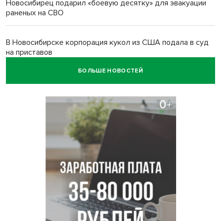
Новосибирец подарил «боевую десятку» для эвакуации
раненых на СВО
В Новосибирске корпорация кукол из США подала в суд
на приставов
БОЛЬШЕ НОВОСТЕЙ
В Новосибирске минздрав объявил бесплатную
диспансеризацию для 65-летних
В Новосибирске врачи прооперировали 25 тысяч
пациентов с катарактой
Знаменитый орангутан Бату отметил юбилей в
новосибирском зоопарке
Новосибирские хирурги спасли сердце восьмиклассницы
с донорским клапаном