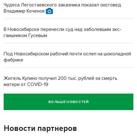
Чудеса Легостаевского заказника показал охотовед
Владимир Коченов
В Новосибирске перенесли суд над заболевшим экс-
гаишником Гусевым
Под Новосибирском рабочий почти ослеп на шоколадной
фабрике
Житель Купино получил 200 тыс. рублей за смерть
матери от COVID-19
БОЛЬШЕ НОВОСТЕЙ
Новосибирский суд наказал водителя за смерть
пенсионерки на вокзале
Новости партнеров
«Мы живём на пастбище!»: в новосибирском селе лошади
терроризируют жителей