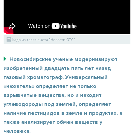
Кадр из телесюжета "Новости ОТС"
Новосибирские ученые модернизируют
изобретенный двадцать пять лет назад
газовый хроматограф. Универсальный
«нюхатель» определяет не только
взрывчатые вещества, но и находит
углеводороды под землей, определяет
наличие пестицидов в земле и продуктах, а
также анализирует обмен веществ у
человека.