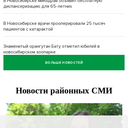
В Новосибирске минздрав объявил бесплатную
диспансеризацию для 65-летних
В Новосибирске врачи прооперировали 25 тысяч
пациентов с катарактой
Знаменитый орангутан Бату отметил юбилей в
новосибирском зоопарке
БОЛЬШЕ НОВОСТЕЙ
Новосибирские хирурги спасли сердце восьмиклассницы
с донорским клапаном
Более тысячи новосибирцев открыли День
физкультурника на набережной
Губернатор Андрей Травников подравил новосибирцев с
Днем физкультурника