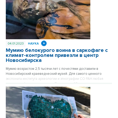
04.01.2023
НАУКА
Мумию белокурого воина в саркофаге с
климат-контролем привезли в центр
Новосибирска
Мумию возрастом 2,5 тысячи лет с почестями доставили в
Новосибирский краеведческий музей. Для самого ценного
экспоната института археологии и этнографии СО РАН любая
поездка – большая редкость. Последние 25 лет сосед
знаменитой принцессы Укока выезжает из Академгородка
только по самым важным поводам. Чуть больше двух месяцев
мумия родом с Алтая будет находиться в центре Новосибирска.
Публикуется повторно в цикле «Лучшие материалы VN.RU за
2022 год».