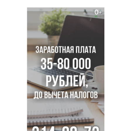
дней на праздники в 2027 году
Годовалый ребёнок оказался заперт в автомобиле в
Новосибирске
Всем миром: жители новосибирской деревни помогли
найти пропавшего мальчика
Новосибирцам объяснили новые правила сверхурочной
работы