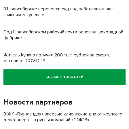
В Новосибирске перенесли суд над заболевшим экс-
гаишником Гусевым
Под Новосибирском рабочий почти ослеп на шоколадной
фабрике
Житель Купино получил 200 тыс. рублей за смерть
матери от COVID-19
БОЛЬШЕ НОВОСТЕЙ
Новосибирский суд наказал водителя за смерть
пенсионерки на вокзале
Новости партнеров
«Мы живём на пастбище!»: в новосибирском селе лошади
терроризируют жителей
В ЖК «Гренландия» впервые клиентские дни от крупного
девелопера — группы компаний «СОЮЗ»
Инвалид получил условный срок за избиение врачей