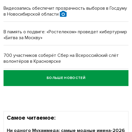
протезом под Новосибирском
Видеозапись обеспечит прозрачность выборов в Госдуму
в Новосибирской области
Новосибирский преподаватель с женой вошли в топ-16
многодетных в России
В память о подвиге: «Ростелеком» проведет кибертурнир
«Битва за Москву»
Обновлённое отделение ВТБ открылось в Искитиме
700 участников соберёт Сбер на Всероссийский слёт
волонтёров в Красноярске
БОЛЬШЕ НОВОСТЕЙ
Честный выбор: видеонаблюдение обеспечит
объективность результатов ЕДГ в Новосибирской
области
Самое читаемое:
Ни одного Мухаммеда: самые модные имена-2026