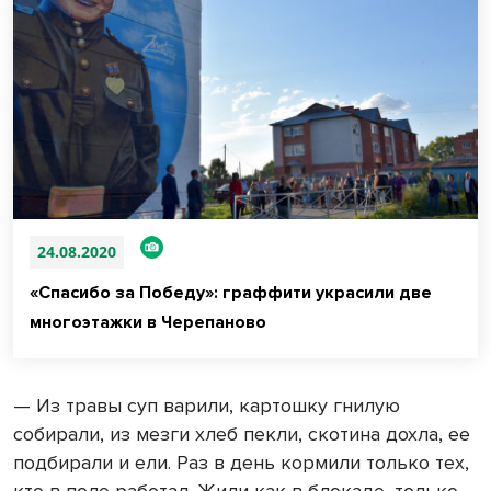
24.08.2020
«Спасибо за Победу»: граффити украсили две
многоэтажки в Черепаново
— Из травы суп варили, картошку гнилую
собирали, из мезги хлеб пекли, скотина дохла, ее
подбирали и ели. Раз в день кормили только тех,
кто в поле работал. Жили как в блокаде, только