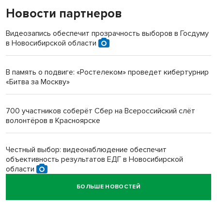
Новости партнеров
«Мы живём на пастбище!»: в новосибирском селе лошади
терроризируют жителей
Видеозапись обеспечит прозрачность выборов в Госдуму
в Новосибирской области
Инвалид получил условный срок за избиение врачей
протезом под Новосибирском
В память о подвиге: «Ростелеком» проведет кибертурнир
«Битва за Москву»
Новосибирский преподаватель с женой вошли в топ-16
многодетных в России
700 участников соберёт Сбер на Всероссийский слёт
волонтёров в Красноярске
Обновлённое отделение ВТБ открылось в Искитиме
Честный выбор: видеонаблюдение обеспечит
объективность результатов ЕДГ в Новосибирской
области
БОЛЬШЕ НОВОСТЕЙ
Кибертанки пошли в бой: «Ростелеком» объявляет
участников «Битвы заводов» от Новосибирской