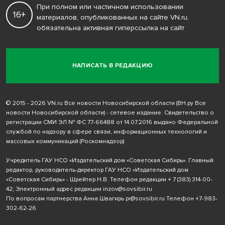
При полном или частичном использовании
16+
материалов, опубликованных на сайте VN.ru,
обязательна активная гиперссылка на сайт
НАПИСАТЬ В РЕДАКЦИЮ
© 2015 - 2026 VN.ru Все новости Новосибирской области (ВН.ру Все
новости Новосибирской области) - сетевое издание. Свидетельство о
регистрации СМИ ЭЛ № ФС 77-66488 от 14.07.2016 выдано Федеральной
службой по надзору в сфере связи, информационных технологий и
массовых коммуникаций (Роскомнадзор)
Учредитель ГАУ НСО «Издательский дом «Советская Сибирь». Главный
редактор, руководитель-директор ГАУ НСО «Издательский дом
«Советская Сибирь» - Шрейтер Н.В. Телефон редакции
+ 7 (383) 314-00-
42
; Электронный адрес редакции
inzov@sovsibir.ru
По вопросам партнерства Анна Швагирь
pr@sovsibir.ru
Телефон
+7-983-
302-62-26