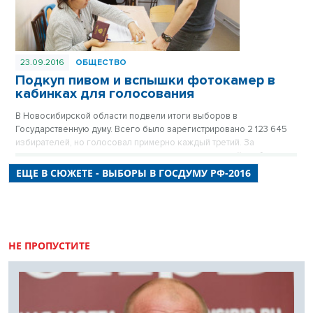
23.09.2016
ОБЩЕСТВО
Подкуп пивом и вспышки фотокамер в
кабинках для голосования
В Новосибирской области подвели итоги выборов в
Государственную думу. Всего было зарегистрировано 2 123 645
избирателей, но голосовал примерно каждый третий. За
процессом переживающие горожане следили онлайн, а более
9,5 тысячи наблюдателей, в том числе от СНГ, даже ездили по
ЕЩЕ В СЮЖЕТЕ - ВЫБОРЫ В ГОСДУМУ РФ-2016
участкам. Но никаких серьезных нарушений не зафиксировали. И
все же жалобы были, они проверялись, одна из них оказалось
подсудной.
НЕ ПРОПУСТИТЕ