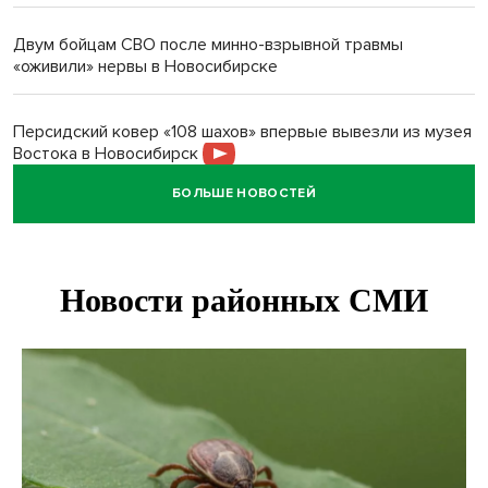
Двум бойцам СВО после минно-взрывной травмы
«оживили» нервы в Новосибирске
Персидский ковер «108 шахов» впервые вывезли из музея
Востока в Новосибирск
БОЛЬШЕ НОВОСТЕЙ
Актриса из Новосибирска Евгения Туркова сыграла мать
в сериале «Малой»
Трех туберкулезников под конвоем доставили в
больницу Новосибирской области
В Новосибирске курьер на велосипеде сломал ребенку
ключицу
Условный срок получил бердский подросток за