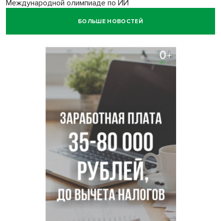
Международной олимпиаде по ИИ
БОЛЬШЕ НОВОСТЕЙ
Остановку электричек о.п. Радуга Сибири начали строить
в Новосибирске
Транспортная прокуратура проверит S7 после инцидента
в аэропорту Норильска
500 литров ухи сварили новосибирцам на
Бугринском пляже
Под Новосибирском двое пострадали в ДТП с
перевернувшейся «ГАЗелью»