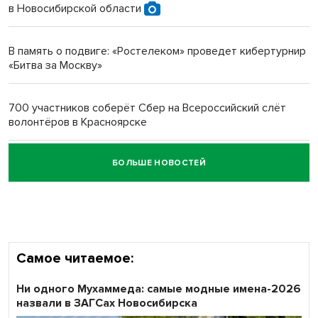
в Новосибирской области
Новосибирский преподаватель с женой вошли в топ-16
многодетных в России
В память о подвиге: «Ростелеком» проведет кибертурнир
«Битва за Москву»
Обновлённое отделение ВТБ открылось в Искитиме
700 участников соберёт Сбер на Всероссийский слёт
волонтёров в Красноярске
БОЛЬШЕ НОВОСТЕЙ
Честный выбор: видеонаблюдение обеспечит
объективность результатов ЕДГ в Новосибирской
области
Самое читаемое:
Ни одного Мухаммеда: самые модные имена-2026
назвали в ЗАГСах Новосибирска