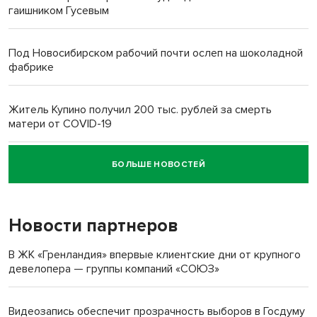
гаишником Гусевым
Под Новосибирском рабочий почти ослеп на шоколадной
фабрике
Житель Купино получил 200 тыс. рублей за смерть
матери от COVID-19
БОЛЬШЕ НОВОСТЕЙ
Новосибирский суд наказал водителя за смерть
пенсионерки на вокзале
Новости партнеров
«Мы живём на пастбище!»: в новосибирском селе лошади
терроризируют жителей
В ЖК «Гренландия» впервые клиентские дни от крупного
девелопера — группы компаний «СОЮЗ»
Инвалид получил условный срок за избиение врачей
протезом под Новосибирском
Видеозапись обеспечит прозрачность выборов в Госдуму