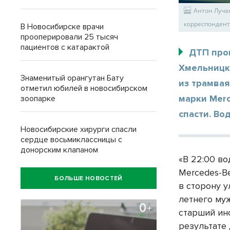
Антон Луча
корреспондент
В Новосибирске врачи
прооперировали 25 тысяч
пациентов с катарактой
ДТП про
Хмельницк
Знаменитый орангутан Бату
из трамва
отметил юбилей в новосибирском
марки Merc
зоопарке
спасти. Во
Новосибирские хирурги спасли
сердце восьмиклассницы с
донорским клапаном
«В 22:00 в
Mercedes-B
БОЛЬШЕ НОВОСТЕЙ
в сторону 
летнего му
старший ин
результате