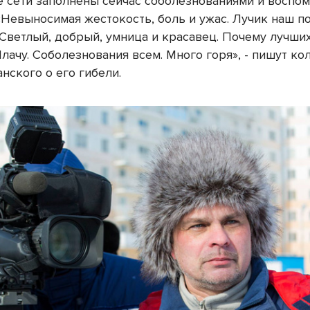
 сети заполнены сейчас соболезнованиями и воспо
«Невыносимая жестокость, боль и ужас. Лучик наш пог
 Светлый, добрый, умница и красавец. Почему лучши
ачу. Соболезнования всем. Много горя», - пишут ко
нского о его гибели.