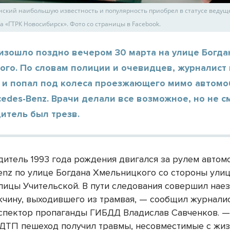
нский наибольшую известность и популярность приобрел в статусе ведущ
а «ГТРК Новосибирск». Фото со страницы в Facebook.
изошло поздно вечером 30 марта на улице Богда
ого. По словам полиции и очевидцев, журналист
я и попал под колеса проезжающего мимо автомо
edes-Benz. Врачи делали все возможное, но не с
дитель был трезв.
одитель 1993 года рождения двигался за рулем автом
enz по улице Богдана Хмельницкого со стороны ули
улицы Учительской. В пути следования совершил наез
жчину, выходившего из трамвая, — сообщил журнали
спектор пропаганды ГИБДД Владислав Савченков. —
 ДТП пешеход получил травмы, несовместимые с жи