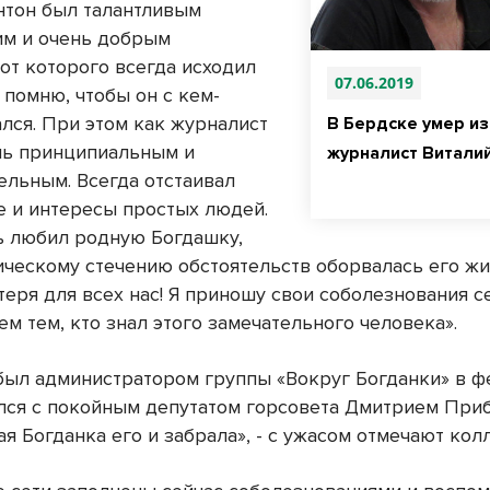
нтон был талантливым
м и очень добрым
от которого всегда исходил
07.06.2019
 помню, чтобы он с кем-
ался. При этом как журналист
В Бердске умер и
нь принципиальным и
журналист Витали
ельным. Всегда отстаивал
е и интересы простых людей.
ь любил родную Богдашку,
ическому стечению обстоятельств оборвалась его жи
теря для всех нас! Я приношу свои соболезнования с
ем тем, кто знал этого замечательного человека».
был администратором группы «Вокруг Богданки» в ф
лся с покойным депутатом горсовета Дмитрием При
я Богданка его и забрала», - с ужасом отмечают колл