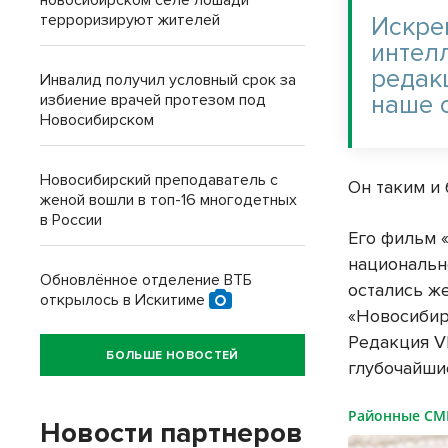
новосибирском селе лошади
терроризируют жителей
Искре
интел
редак
Инвалид получил условный срок за
наше 
избиение врачей протезом под
Новосибирском
Новосибирский преподаватель с
Он таким и
женой вошли в топ-16 многодетных
в России
Его фильм 
национальн
Обновлённое отделение ВТБ
остались же
открылось в Искитиме
«Новосибир
Редакция VN
БОЛЬШЕ НОВОСТЕЙ
глубочайши
Районные С
Новости партнеров