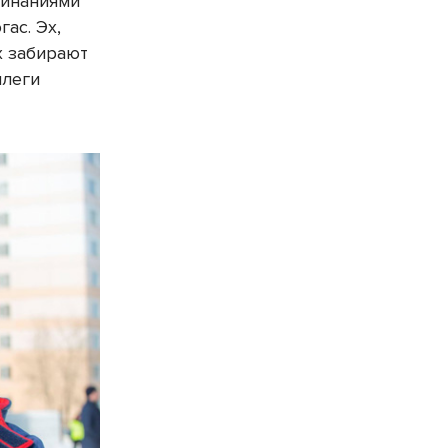
минаниями
ас. Эх,
х забирают
ллеги