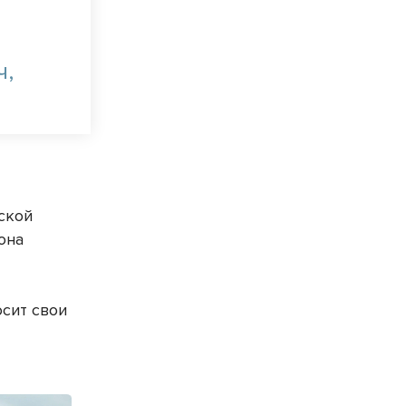
ч,
ской
она
осит свои