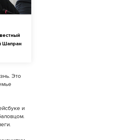
звестный
й Шапран
знь. Это
емье
ейсбуке и
баловцом.
еги.