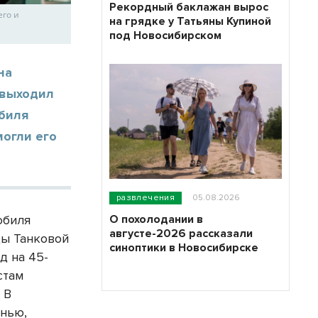
Рекордный баклажан вырос
его и
на грядке у Татьяны Купиной
под Новосибирском
на
 выходил
биля
могли его
развлечения
05.08.2026
О похолодании в
обиля
августе-2026 рассказали
цы Танковой
синоптики в Новосибирске
д на 45-
стам
 В
знью,