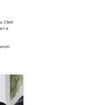
гих СМИ
ел в
ашную
м