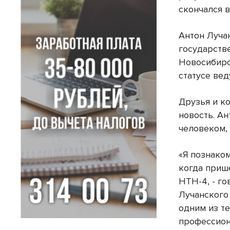
скончался в
Антон Луча
государств
Новосибирс
статусе ве
Друзья и к
новость. А
человеком,
«Я познаком
когда приш
НТН-4, - г
Лучанского
одним из те
профессион