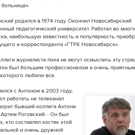
 больнице».
нский родился в 1974 году. Окончил Новосибирский
енный педагогический университет. Работал во мно
ка, наибольшую известность и популярность приобр
дущего и корреспондента «ГТРК Новосибирск».
оллеги журналиста пока не могут осмыслить эту стр
нтон был большим профессионалом и очень приятны
 которого любили все.
ился с Антоном в 2003 году,
ел работать на телеканал
оворит бывший коллега Антона
 Артем Роговский. - Он был
х, кто составлял костяк этой
альной и очень дружной