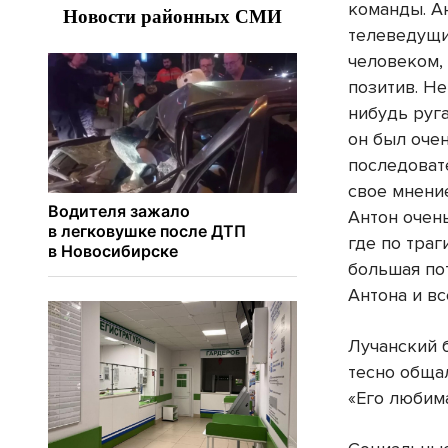
команды. А
телеведущи
человеком, 
позитив. Не
нибудь руг
он был оче
последоват
свое мнени
Антон очен
где по траг
большая по
Антона и вс
Лучанский 
тесно обща
«Его любима