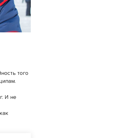
ность того
ципам.
. И не
 как