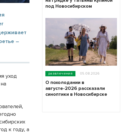
на грядке у Татьяны Купиной
под Новосибирском
ия
er
удерживает
ретье –
развлечения
05.08.2026
мя уход
О похолодании в
 на
августе-2026 рассказали
синоптики в Новосибирске
ователей,
егодно
осибирских
од к году, а