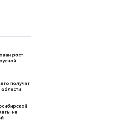
ован рост
русной
авто получат
 области
осибирской
каты на
ей