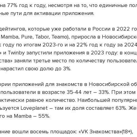
на 77% год к году, несмотря на то, что единичные п
ные пути для активации приложения.
дейтингов, которые уже работали в России в 2022 г
, Mamba, Pure, Tabor, Teamo), приросла в Новосибирс
к году по итогам 2023-го и на 22% год к году за 2024
 и Twinby запустили приложения в 2023 году: в кон
ства» заняли третье место по количеству пользовате
 нарастил свою долю до 3%.
ории приложений для знакомств в Новосибирской об
 пользователи в возрасте 35-44 лет – 33%. При этом
ктически равное количество. Наибольшей популярн
ьзуется Loveplanet – там их доля составляет 63%. Ж
го на Mamba – 55%.
ание вошли восемь площадок: «VK Знакомства»(18+),