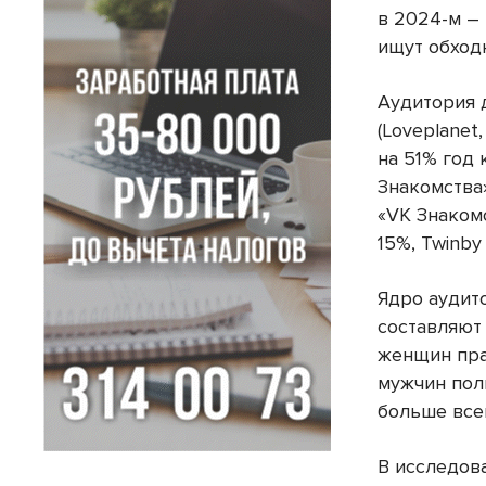
в 2024-м – 
ищут обход
Аудитория 
(Loveplanet
на 51% год 
Знакомства»
«VK Знаком
15%, Twinby
Ядро аудит
составляют
женщин пра
мужчин пол
больше все
В исследов