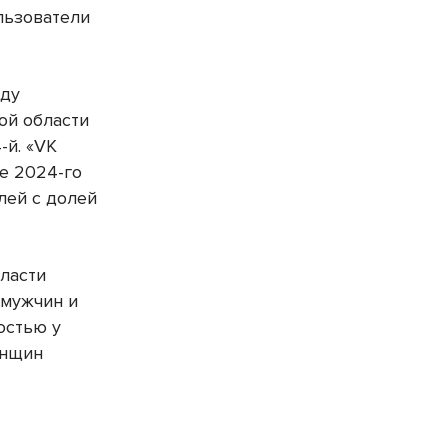
ользователи
оду
кой области
-й. «VK
це 2024-го
лей с долей
ласти
 мужчин и
остью у
енщин