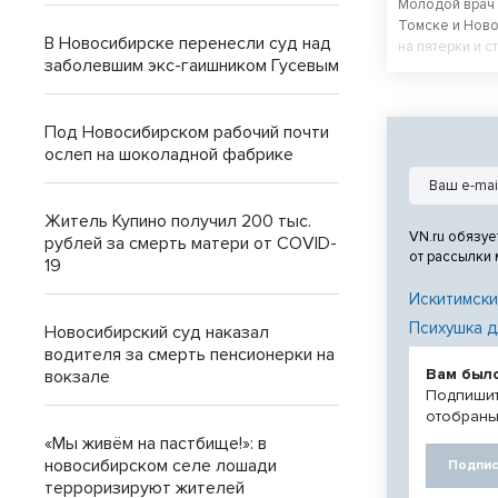
Молодой врач 
Томске и Ново
В Новосибирске перенесли суд над
на пятерки и с
заболевшим экс-гаишником Гусевым
Под Новосибирском рабочий почти
ослеп на шоколадной фабрике
Житель Купино получил 200 тыс.
VN.ru обязуе
рублей за смерть матери от COVID-
от рассылки
19
Искитимски
Психушка д
Новосибирский суд наказал
водителя за смерть пенсионерки на
Вам был
вокзале
Подпишит
отобраны
«Мы живём на пастбище!»: в
новосибирском селе лошади
Подпис
терроризируют жителей