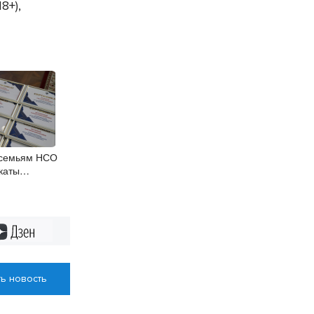
18+),
 семьям НСО
каты
Дзен
ь новость