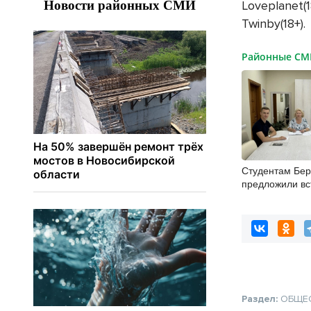
Loveplanet(18
Twinby(18+)
.
Районные С
Студентам Бер
предложили вс
студенческие 
отряды
Раздел:
ОБЩЕ