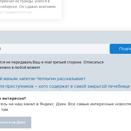
приехал из Руанды, учился в
сибирске. Он сдавал анатомию
тал травматологом.
тся не передавать Ваш e-mail третьей стороне. Отписаться
 можно в любой момент
й маньяк: капитан Чеплыгин рассказывает
ля преступников – кого содержат в самой закрытой лечебнице
о интересно?
есь на наш канал в Яндекс. Дзен. Все самые интересные новост
 там.
аться на Дзен