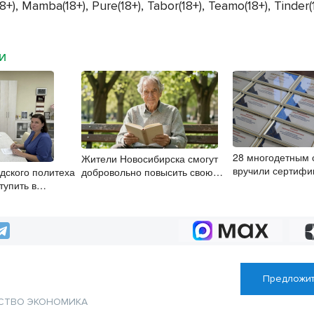
+), Mamba(18+), Pure(18+), Tabor(18+), Teamo(18+), Tinder(
МИ
28 многодетным
Жители Новосибирска смогут
вручили сертифи
дского политеха
добровольно повысить свою
на автомобили
тупить в
пенсию
строительные
Предложит
СТВО
ЭКОНОМИКА