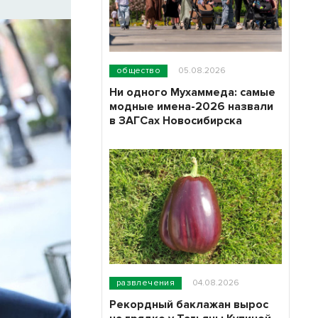
общество
05.08.2026
Ни одного Мухаммеда: самые
модные имена-2026 назвали
в ЗАГСах Новосибирска
развлечения
04.08.2026
Рекордный баклажан вырос