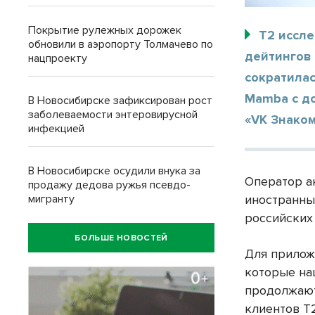
Покрытие рулежных дорожек
T2 иссле
обновили в аэропорту Толмачево по
дейтингов 
нацпроекту
сократилас
Mamba с до
В Новосибирске зафиксирован рост
заболеваемости энтеровирусной
«VK Знаком
инфекцией
В Новосибирске осудили внука за
Оператор а
продажу дедова ружья псевдо-
мигранту
иностранны
российских
БОЛЬШЕ НОВОСТЕЙ
Для прилож
которые на
продолжают
клиентов Т2