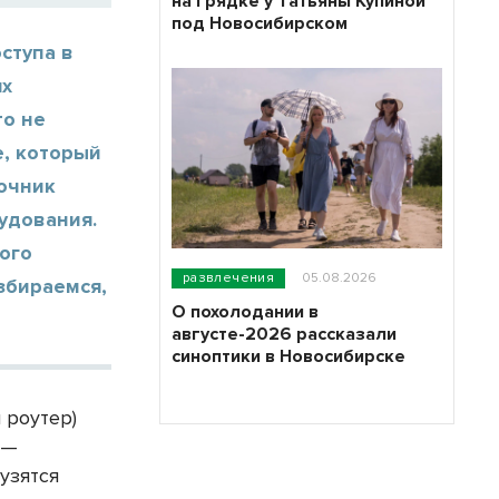
на грядке у Татьяны Купиной
под Новосибирском
ступа в
ях
то не
е, который
точник
удования.
ого
развлечения
05.08.2026
збираемся,
О похолодании в
августе-2026 рассказали
синоптики в Новосибирске
 роутер)
 —
рузятся