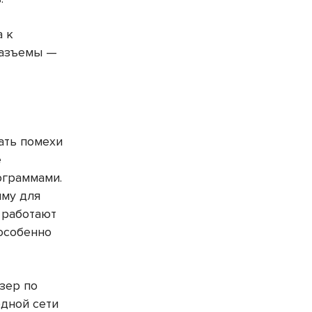
а к
разъемы —
ать помехи
е
ограммами.
мму для
х работают
 особенно
узер по
водной сети