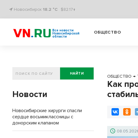
Новосибирск
18.2 °C
$82.17↑
Все новости
ОБЩЕСТВО
Новосибирской
области
НАЙТИ
ОБЩЕСТВО
→
Как про
Новости
стабил
Новосибирские хирурги спасли
сердце восьмиклассницы с
донорским клапаном
08.05.202