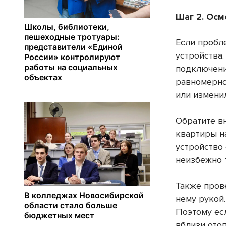
Шаг 2. Осм
Если пробл
устройства
подключени
равномерно
или изменил
Обратите в
квартиры н
устройство 
неизбежно 
Также пров
нему рукой
Поэтому ес
вблизи ото