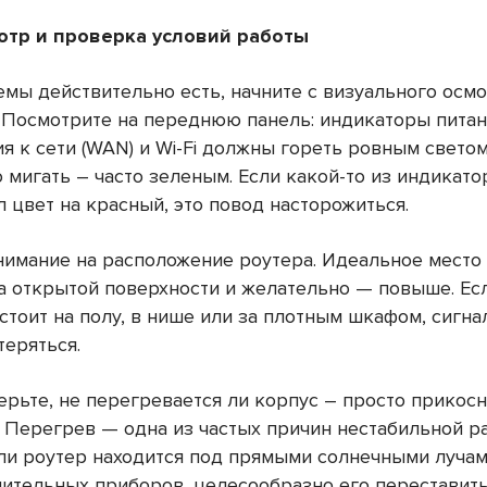
отр и проверка условий работы
емы действительно есть, начните с визуального осм
. Посмотрите на переднюю панель: индикаторы питан
я к сети (WAN) и Wi-Fi должны гореть ровным свето
 мигать – часто зеленым. Если какой-то из индикато
 цвет на красный, это повод насторожиться.
нимание на расположение роутера. Идеальное место
а открытой поверхности и желательно — повыше. Ес
стоит на полу, в нише или за плотным шкафом, сигна
теряться.
ерьте, не перегревается ли корпус – просто прикосн
. Перегрев — одна из частых причин нестабильной р
ли роутер находится под прямыми солнечными лучам
пительных приборов, целесообразно его переставить