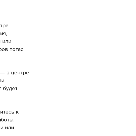
отра
ия,
м или
ров погас
 — в центре
ли
л будет
итесь к
аботы.
и или
.