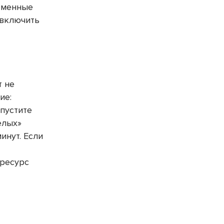
ременные
 включить
т не
ие:
пустите
елых»
инут. Если
 ресурс