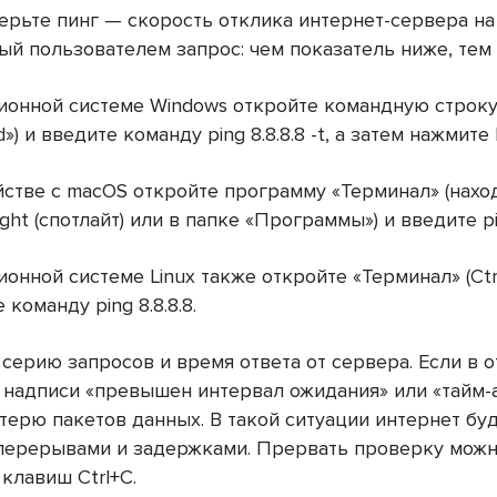
ерьте пинг — скорость отклика интернет-сервера на
ый пользователем запрос: чем показатель ниже, тем
ционной системе Windows откройте командную строку
») и введите команду ping 8.8.8.8 -t, а затем нажмите 
ойстве с macOS откройте программу «Терминал» (нахо
ight (спотлайт) или в папке «Программы») и введите pin
ионной системе Linux также откройте «Терминал» (Ctrl 
 команду ping 8.8.8.8.
серию запросов и время ответа от сервера. Если в о
 надписи «превышен интервал ожидания» или «тайм-а
терю пакетов данных. В такой ситуации интернет бу
 перерывами и задержками. Прервать проверку мож
клавиш Ctrl+C.