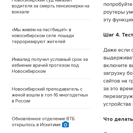
Новосибирский суд наказал
попробуйте
водителя за смерть пенсионерки на
роутеры ум
вокзале
эту функци
«Мы живём на пастбище!»: в
Шаг 4. Тес
новосибирском селе лошади
терроризируют жителей
Даже если 
выдерживат
Инвалид получил условный срок за
включите в
избиение врачей протезом под
Новосибирском
загрузку б
сайтов на т
за это врем
Новосибирский преподаватель с
женой вошли в топ-16 многодетных
перезагружа
в России
устройства 
Обновлённое отделение ВТБ
Что делат
открылось в Искитиме