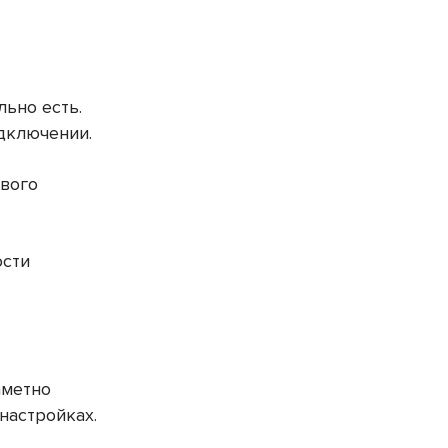
льно есть.
дключении.
евого
ости
аметно
настройках.