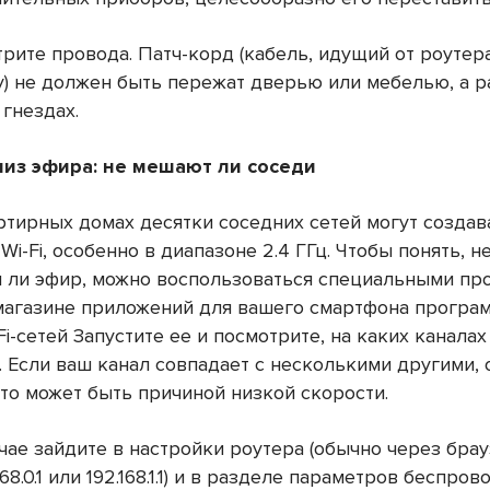
рите провода. Патч-корд (кабель, идущий от роутер
) не должен быть пережат дверью или мебелью, а 
 гнездах.
лиз эфира: не мешают ли соседи
ртирных домах десятки соседних сетей могут создав
Wi-Fi, особенно в диапазоне 2.4 ГГц. Чтобы понять, н
 ли эфир, можно воспользоваться специальными пр
магазине приложений для вашего смартфона програ
Fi-сетей Запустите ее и посмотрите, на каких канала
. Если ваш канал совпадает с несколькими другими,
то может быть причиной низкой скорости.
чае зайдите в настройки роутера (обычно через бра
168.0.1 или 192.168.1.1) и в разделе параметров беспро