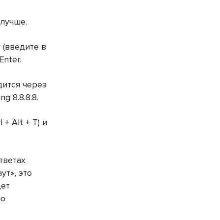
 лучше.
 (введите в
Enter.
дится через
g 8.8.8.8.
+ Alt + T) и
тветах
ут», это
дет
но