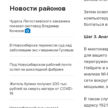
Новости районов
Затем осмот
компьютеру
Чудеса Легостаевского заказника
болтаться в
показал охотовед Владимир
Коченов
Шаг 3. Ана
В Новосибирске перенесли суд над
В многоква
заболевшим экс-гаишником Гусевым
для вашего 
перегружен
Под Новосибирском рабочий почти
Найдите в 
ослеп на шоколадной фабрике
анализа Wi-
сети вокруг
Житель Купино получил 200 тыс.
мощными, э
рублей за смерть матери от COVID-
19
В таком слу
адресу 192.