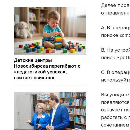
Далее пров
отправленн
A. В опера
поиске «cmd
B. На устр
поиск Spotl
C. В операц
используйте
Вы увидите 
появляются
означает по
работать с
сочетанием 