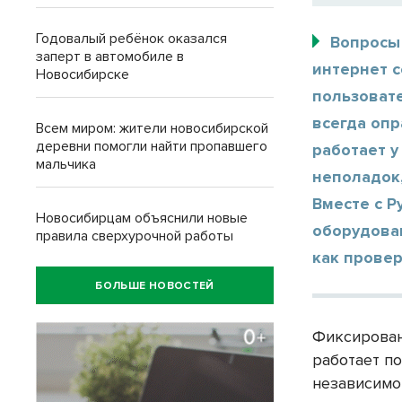
Годовалый ребёнок оказался
Вопросы
заперт в автомобиле в
интернет с
Новосибирске
пользовате
всегда опр
Всем миром: жители новосибирской
деревни помогли найти пропавшего
работает у
мальчика
неполадок,
Вместе с Р
Новосибирцам объяснили новые
оборудован
правила сверхурочной работы
как провер
БОЛЬШЕ НОВОСТЕЙ
Фиксирован
работает п
независимо 