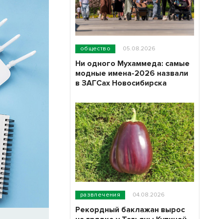
общество
05.08.2026
Ни одного Мухаммеда: самые
модные имена-2026 назвали
в ЗАГСах Новосибирска
развлечения
04.08.2026
Рекордный баклажан вырос