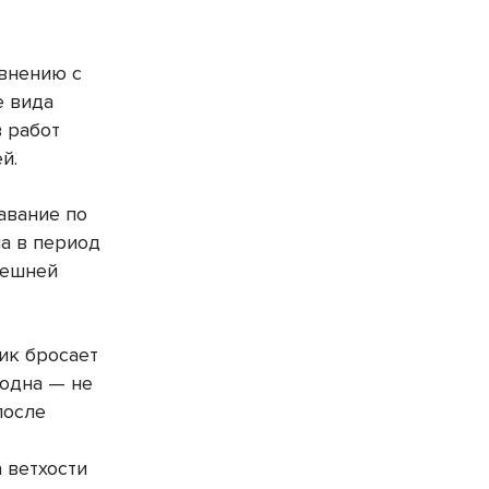
авнению с
е вида
в работ
й.
авание по
а в период
нешней
ик бросает
 одна — не
 после
 ветхости