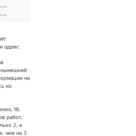
айт
 и адрес
на
а нынешний
формации на
сь из
нко, 18,
ов работ,
ько 2, а
е, чем на 3