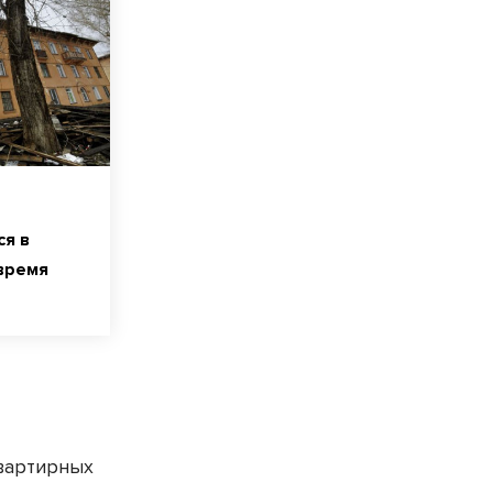
ся в
время
квартирных