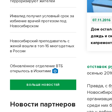
терроризируют жителей
Инвалид получил условный срок за
07.11.2016
избиение врачей протезом под
Новосибирском
Дом остал
дождь и с
Новосибирский преподаватель с
капремон
женой вошли в топ-16 многодетных
в России
Обновлённое отделение ВТБ
отставок 
открылось в Искитиме
осенью 2016
БОЛЬШЕ НОВОСТЕЙ
Правда, с 
Новосибирс
организаци
Новости партнеров
среди них 
что у добр