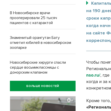
Капитал
на 190 дне
В Новосибирске врачи
прооперировали 25 тысяч
сроки капр
пациентов с катарактой
когда нач
на сайте Ф
Знаменитый орангутан Бату
корреспонд
отметил юбилей в новосибирском
зоопарке
Чтобы поня
Новосибирские хирурги спасли
сердце восьмиклассницы с
Региональн
донорским клапаном
nso.ru/
, гд
когда и за
БОЛЬШЕ НОВОСТЕЙ
конкретном
Кроме того,
«Регионал