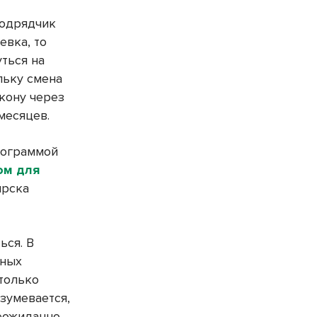
подрядчик
евка, то
уться на
льку смена
кону через
месяцев.
рограммой
ом для
рска
ься. В
дных
 только
зумевается,
неожиданно