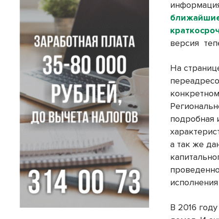
информация
ближайшие
краткосро
версия теп
На странице
переадресо
конкретном
Региональн
подробная 
характерис
а так же да
капитально
проведенно
исполнения
В 2016 год