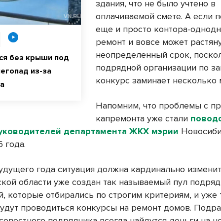
здания, что не было учтено в
оплачиваемой смете. А если 
еще и просто контора-однодн
ремонт и вовсе может растян
неопределенный срок, поско
ся без крыши под
подрядной организации по за
негопад из-за
конкурс заминает несколько 
та
Напомним, что проблемы с п
капремонта уже стали
повод
руководителей департамента ЖКХ мэрии
Новосиби
 года.
будущего года ситуация должна кардинально изменит
кой области уже создан так называемый пул подря
й, которые отбирались по строгим критериям, и уже
будут проводиться конкурсы на ремонт домов. Подра
осовестного подрядчика всегда найдутся деньги на 