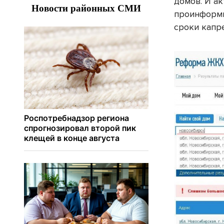
домов. И а
проинформи
сроки капр