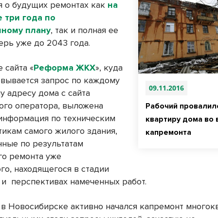
 о будущих ремонтах как
на
 три года по
чному плану
, так и полная ее
ерь уже до 2043 года.
 сайта «
Реформа ЖКХ
», куда
вывается запрос по каждому
09.11.2016
у адресу дома с сайта
ого оператора, выложена
Рабочий провалил
информация по техническим
квартиру дома во 
тикам самого жилого здания,
капремонта
нные по результатам
го ремонта уже
го, находящегося в стадии
 и перспективах намеченных работ.
у в Новосибирске активно начался капремонт много