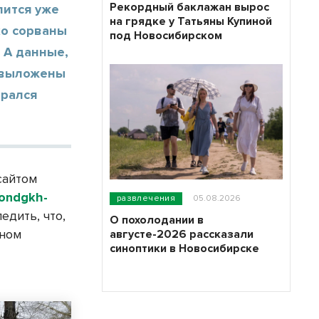
Рекордный баклажан вырос
лится уже
на грядке у Татьяны Купиной
ко сорваны
под Новосибирском
 А данные,
о выложены
ирался
сайтом
fondgkh-
развлечения
05.08.2026
едить, что,
О похолодании в
нном
августе-2026 рассказали
синоптики в Новосибирске