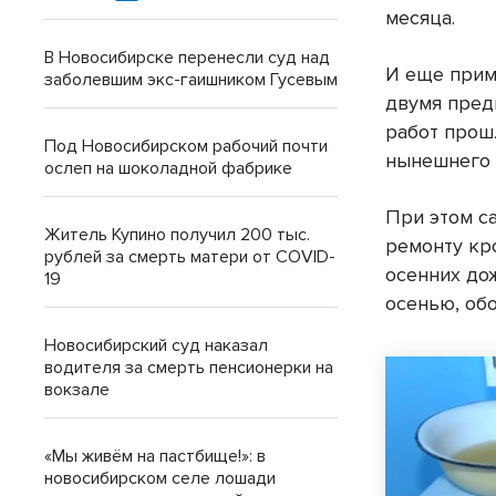
месяца.
В Новосибирске перенесли суд над
И еще прим
заболевшим экс-гаишником Гусевым
двумя пред
работ прош
Под Новосибирском рабочий почти
нынешнего г
ослеп на шоколадной фабрике
При этом с
Житель Купино получил 200 тыс.
ремонту кр
рублей за смерть матери от COVID-
осенних до
19
осенью, об
Новосибирский суд наказал
водителя за смерть пенсионерки на
вокзале
«Мы живём на пастбище!»: в
новосибирском селе лошади