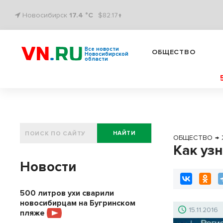
Новосибирск
17.4 °C
$82.17↑
Все новости
ОБЩЕСТВО
Новосибирской
области
НАЙТИ
ОБЩЕСТВО
→
Как уз
Новости
500 литров ухи сварили
новосибирцам на Бугринском
15.11.2016
пляже