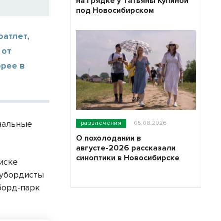
на грядке у Татьяны Купиной
под Новосибирском
оатлет,
 от
орее в
нальные
развлечения
05.08.2026
О похолодании в
августе-2026 рассказали
синоптики в Новосибирске
иске
оубордисты
борд-парк