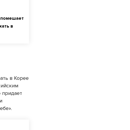
 помешает
хать в
ать в Корее
сийским
о придает
и
ебе».