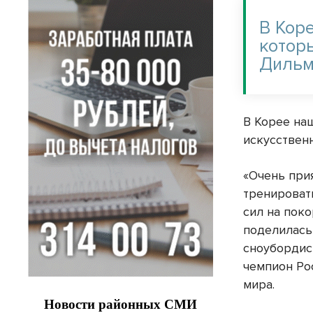
В Кор
котор
Дильм
В Корее на
искусствен
«Очень при
тренировать
сил на пок
поделилась
сноубордис
чемпион Ро
мира.