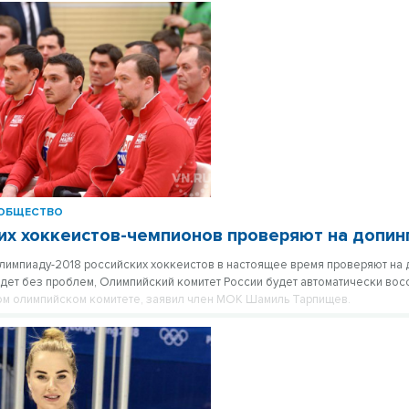
ОБЩЕСТВО
их хоккеистов-чемпионов проверяют на допин
импиаду-2018 российских хоккеистов в настоящее время проверяют на д
дет без проблем, Олимпийский комитет России будет автоматически вос
м олимпийском комитете, заявил член МОК Шамиль Тарпищев.