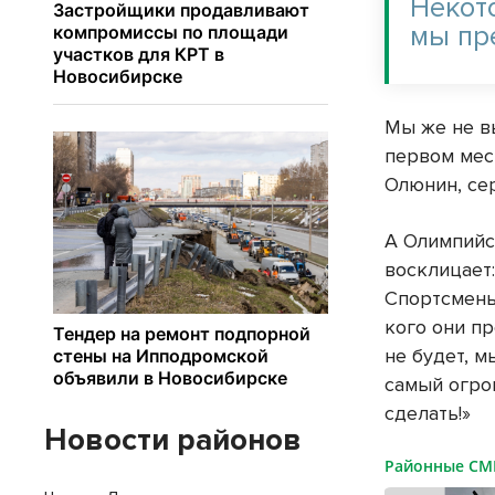
Некот
мы пр
Мы же не в
первом мес
Олюнин, се
А Олимпийс
восклицает:
Спортсмены
кого они пр
не будет, 
самый огром
сделать!»
Новости районов
Районные С