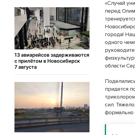
«Случай ун
перед Олим
тренируетс
Новосибирс
города! На
одного чем
руководите
физкультур
области Се
Поделились
придется п
триколором.
сил. Тяжело
формально 