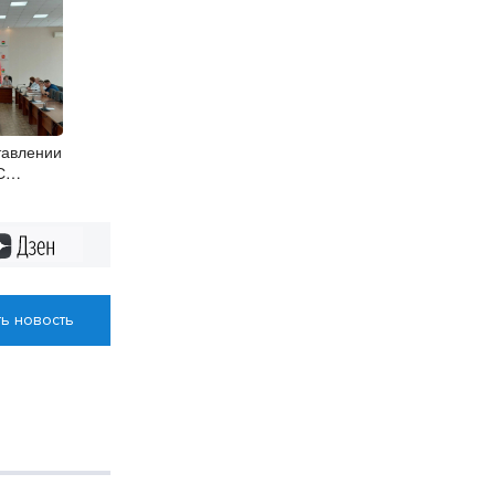
тавлении
С
утаты
айона
Дзен
ь новость