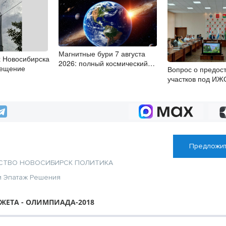
Магнитные бури 7 августа
х Новосибирска
2026: полный космический
вещение
Вопрос о предос
штиль
участков под ИЖ
рассмотрели деп
Куйбышевского р
Предложит
СТВО
НОВОСИБИРСК
ПОЛИТИКА
и
Эпатаж
Решения
ЖЕТА - ОЛИМПИАДА-2018