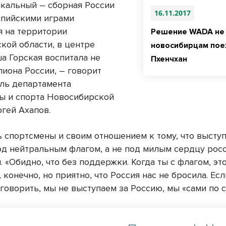
икальный – сборная России
16.11.2017
пийскими играми
я на территории
Решение WADA не
кой области, в центре
новосибирцам пое
ша Горская воспитала не
Пхенчхан
пиона России, – говорит
ль департамента
ы и спорта Новосибирской
ргей Ахапов.
 спортсмены и своим отношением к тому, что выступ
од нейтральным флагом, а не под милым сердцу рос
 «Обидно, что без поддержки. Когда ты с флагом, эт
, конечно, но приятно, что Россия нас не бросила. Есл
говорить, мы не выступаем за Россию, мы «сами по с