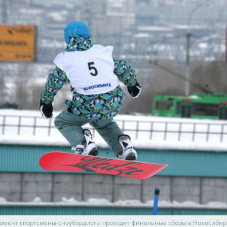
омент спортсмены-сноубордисты проходят финальные сборы в Новосибир