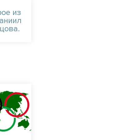
рое из
Даниил
цова.