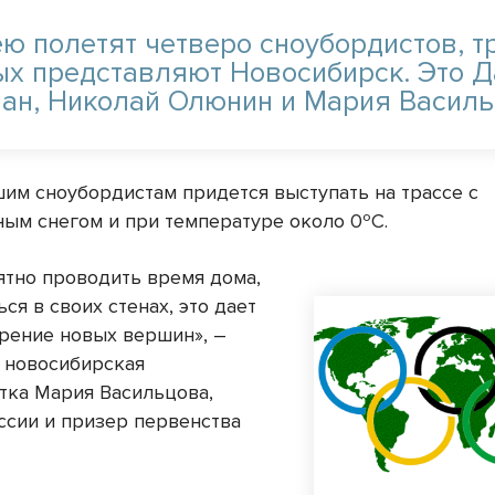
ею полетят четверо сноубордистов, т
ых представляют Новосибирск. Это 
ан, Николай Олюнин и Мария Василь
шим сноубордистам придется выступать на трассе с
ным снегом и при температуре около 0ºС.
ятно проводить время дома,
ся в своих стенах, это дает
орение новых вершин», –
 новосибирская
тка Мария Васильцова,
ссии и призер первенства