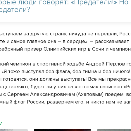
орые люди говорят: «Предатели!» Но
едатели?
ыступаем за другую страну, никуда не перешли, Росс
те и самое главное она – в сердце», – рассказывает
ребряный призер Олимпийских игр в Сочи и чемпион
кий чемпион в спортивной ходьбе Андрей Перлов г
 «Я тоже выступал без флага, без гимна и без ничего!
 готовятся, они должны выступать! Все мы прекрасн
едставляют, будет ли у них на костюмах написано «Р
мы с Сергеем Александровичем (Ахаповым) поедем, 
ный флаг России, развернем его, и никто нам не за
МИ