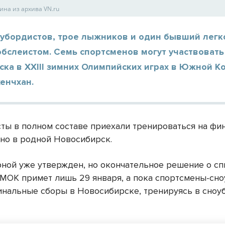
на из архива VN.ru
оубордистов, трое лыжников и один бывший легк
бслеистом. Семь спортсменов могут участвовать
ка в XXIII зимних Олимпийских играх в Южной К
енчхан.
ты в полном составе приехали тренироваться на фи
но в родной Новосибирск.
рной уже утвержден, но окончательное решение о сп
 МОК примет лишь 29 января, а пока спортсмены-сн
инальные сборы в Новосибирске, тренируясь в сноу