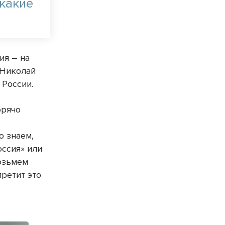
 какие
ия – на
 Николай
 России.
орячо
о знаем,
оссия» или
возьмем
претит это