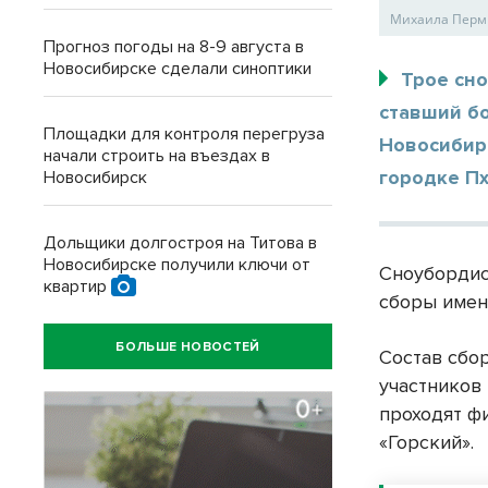
Михаила Перми
Прогноз погоды на 8-9 августа в
Новосибирске сделали синоптики
Трое сн
ставший бо
Площадки для контроля перегруза
Новосибирс
начали строить на въездах в
городке Пх
Новосибирск
Дольщики долгостроя на Титова в
Новосибирске получили ключи от
Сноубордис
квартир
сборы имен
БОЛЬШЕ НОВОСТЕЙ
Состав сбо
участников
проходят ф
«Горский».