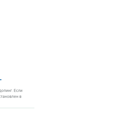
г
опинг. Если
становлен в