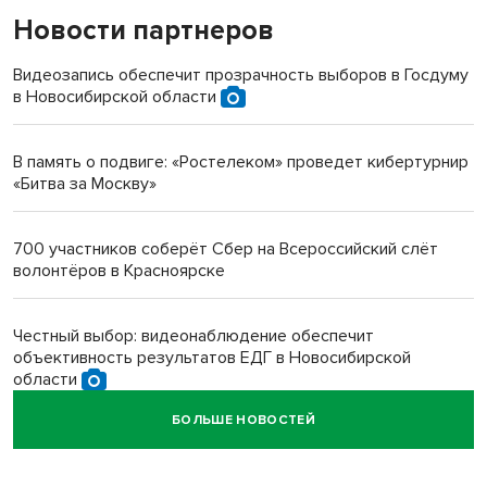
Новости партнеров
«Мы живём на пастбище!»: в новосибирском селе лошади
терроризируют жителей
Видеозапись обеспечит прозрачность выборов в Госдуму
в Новосибирской области
Инвалид получил условный срок за избиение врачей
протезом под Новосибирском
В память о подвиге: «Ростелеком» проведет кибертурнир
«Битва за Москву»
Новосибирский преподаватель с женой вошли в топ-16
многодетных в России
700 участников соберёт Сбер на Всероссийский слёт
волонтёров в Красноярске
Обновлённое отделение ВТБ открылось в Искитиме
Честный выбор: видеонаблюдение обеспечит
объективность результатов ЕДГ в Новосибирской
области
БОЛЬШЕ НОВОСТЕЙ
Кибертанки пошли в бой: «Ростелеком» объявляет
участников «Битвы заводов» от Новосибирской