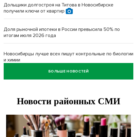
Дольщики долгостроя на Титова в Новосибирске
получили ключи от квартир
Доля рыночной ипотеки в России превысила 50% по
итогам июля 2026 года
Новосибирцы лучше всех пишут контрольные по биологии
и химии
БОЛЬШЕ НОВОСТЕЙ
Нейросеть для диагностики депрессии в крови создали в
Новосибирске
Двум бойцам СВО после минно-взрывной травмы
«оживили» нервы в Новосибирске
Персидский ковер «108 шахов» впервые вывезли из музея
Востока в Новосибирск