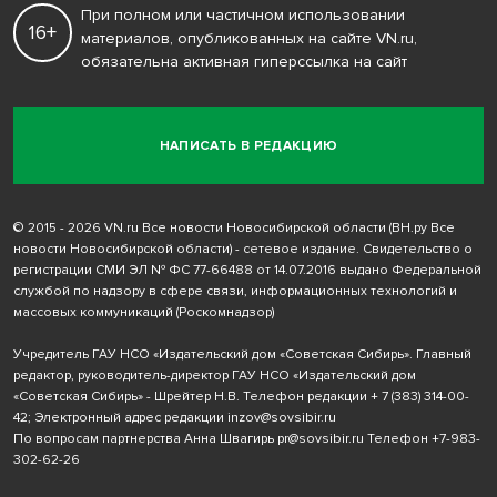
При полном или частичном использовании
16+
материалов, опубликованных на сайте VN.ru,
обязательна активная гиперссылка на сайт
НАПИСАТЬ В РЕДАКЦИЮ
© 2015 - 2026 VN.ru Все новости Новосибирской области (ВН.ру Все
новости Новосибирской области) - сетевое издание. Свидетельство о
регистрации СМИ ЭЛ № ФС 77-66488 от 14.07.2016 выдано Федеральной
службой по надзору в сфере связи, информационных технологий и
массовых коммуникаций (Роскомнадзор)
Учредитель ГАУ НСО «Издательский дом «Советская Сибирь». Главный
редактор, руководитель-директор ГАУ НСО «Издательский дом
«Советская Сибирь» - Шрейтер Н.В. Телефон редакции
+ 7 (383) 314-00-
42
; Электронный адрес редакции
inzov@sovsibir.ru
По вопросам партнерства Анна Швагирь
pr@sovsibir.ru
Телефон
+7-983-
302-62-26