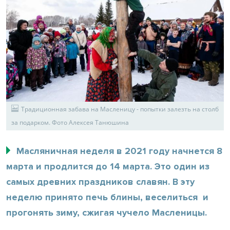
Традиционная забава на Масленицу - попытки залезть на столб
за подарком. Фото Алексея Танюшина
Масляничная неделя в 2021 году начнется 8
марта и продлится до 14 марта. Это один из
самых древних праздников славян. В эту
неделю принято печь блины, веселиться и
прогонять зиму, сжигая чучело Масленицы.