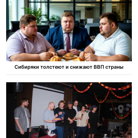
В Новосибирске зафиксирован рост заболеваемости
энтеровирусной инфекцией
В Новосибирске осудили внука за продажу дедова ружья
псевдо-мигранту