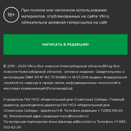
При полном или частичном использовании
16+
материалов, опубликованных на сайте VN.ru,
обязательна активная гиперссылка на сайт
НАПИСАТЬ В РЕДАКЦИЮ
© 2015 - 2026 VN.ru Все новости Новосибирской области (ВН.ру Все
новости Новосибирской области) - сетевое издание. Свидетельство о
регистрации СМИ ЭЛ № ФС 77-66488 от 14.07.2016 выдано Федеральной
службой по надзору в сфере связи, информационных технологий и
массовых коммуникаций (Роскомнадзор)
Учредитель ГАУ НСО «Издательский дом «Советская Сибирь». Главный
редактор, руководитель-директор ГАУ НСО «Издательский дом
«Советская Сибирь» - Шрейтер Н.В. Телефон редакции
+ 7 (383) 314-00-
42
; Электронный адрес редакции
inzov@sovsibir.ru
По вопросам партнерства Анна Швагирь
pr@sovsibir.ru
Телефон
+7-983-
302-62-26