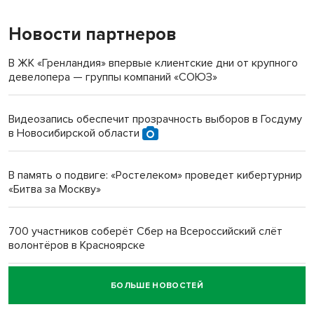
Новости партнеров
«Мы живём на пастбище!»: в новосибирском селе лошади
терроризируют жителей
В ЖК «Гренландия» впервые клиентские дни от крупного
девелопера — группы компаний «СОЮЗ»
Инвалид получил условный срок за избиение врачей
протезом под Новосибирском
Видеозапись обеспечит прозрачность выборов в Госдуму
в Новосибирской области
Новосибирский преподаватель с женой вошли в топ-16
многодетных в России
В память о подвиге: «Ростелеком» проведет кибертурнир
«Битва за Москву»
Обновлённое отделение ВТБ открылось в Искитиме
700 участников соберёт Сбер на Всероссийский слёт
волонтёров в Красноярске
БОЛЬШЕ НОВОСТЕЙ
Честный выбор: видеонаблюдение обеспечит
объективность результатов ЕДГ в Новосибирской