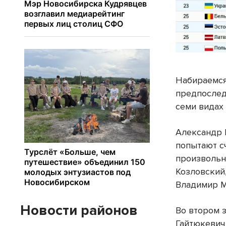
Набираемся 
предпослед
семи видах
Александр 
попытают сч
произвольн
Козловский
Владимир М
Новости районов
Во втором 
Гайтюкевич