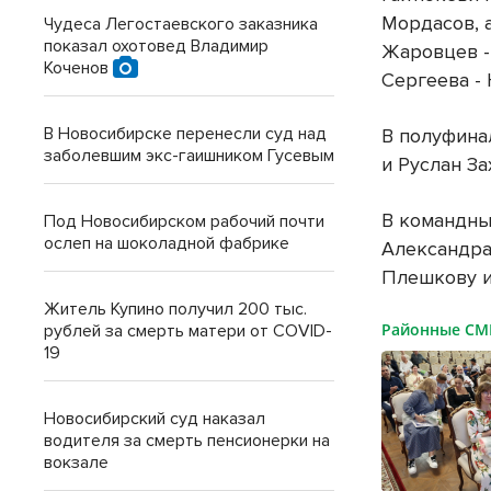
Мордасов, 
Чудеса Легостаевского заказника
показал охотовед Владимир
Жаровцев -
Коченов
Сергеева -
В Новосибирске перенесли суд над
В полуфина
заболевшим экс-гаишником Гусевым
и Руслан За
В командны
Под Новосибирском рабочий почти
ослеп на шоколадной фабрике
Александра
Плешкову и
Житель Купино получил 200 тыс.
Районные С
рублей за смерть матери от COVID-
19
Новосибирский суд наказал
водителя за смерть пенсионерки на
вокзале