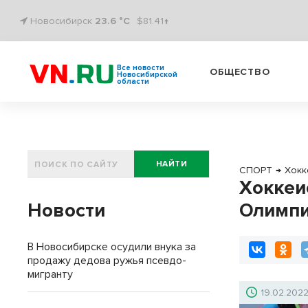
Новосибирск
23.6 °C
$81.41↑
Все новости
ОБЩЕСТВО
Новосибирской
области
НАЙТИ
СПОРТ
→
Хокк
Хоккеи
Новости
Олимпи
В Новосибирске осудили внука за
продажу дедова ружья псевдо-
мигранту
19.02.202