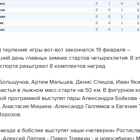
терпения: игры вот-вот закончатся. 19 февраля –
ний день главных зимних стартов четырехлетия. В эт
 спорта разыграют 8 комплектов наград.
Большунов, Артем Мальцев, Денис Спицов, Иван Як
астья в лыжном масс-старте на 50 км. В фигурном к
ой программой выступят пары Александра Бойкова 
, Анастасия Мишина -Александр Галлямов и Евгения 
орозов.
заезде в бобслее выступят наши «четверки» Ростисл
 -Алексей Лаптев - Павел Травкин - и новосибирец 