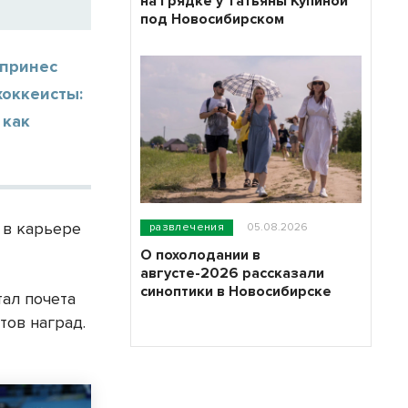
на грядке у Татьяны Купиной
под Новосибирском
 принес
хоккеисты:
 как
 в карьере
развлечения
05.08.2026
О похолодании в
августе-2026 рассказали
синоптики в Новосибирске
ал почета
тов наград.