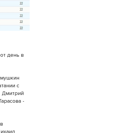
от день в
имушкин
атании с
- Дмитрий
Тарасова -
ав
Михаил