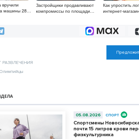
а вручили
Застройщики продавливают
Как упростить ло
на машины 28
компромиссы по площади
интернет-магази
семьям в
участков для КРТ в
Новосибирске
Предложит
Т
РАЗВЛЕЧЕНИЯ
Олимпийцы
ЗДЕЛА
05.08.2026
СПОРТ
Спортсмены Новосибирска
почти 15 литров крови пе
физкультурника