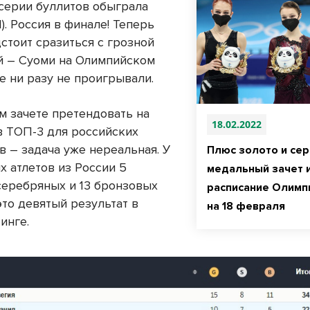
серии буллитов обыграла
). Россия в финале! Теперь
стоит сразиться с грозной
 – Суоми на Олимпийском
е ни разу не проигрывали.
м зачете претендовать на
18.02.2022
в ТОП-3 для российских
в – задача уже нереальная. У
Плюс золото и сер
х атлетов из России 5
медальный зачет 
 серебряных и 13 бронзовых
расписание Олим
это девятый результат в
на 18 февраля
инге.