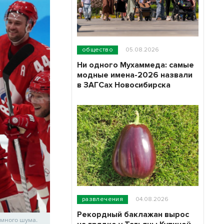
общество
05.08.2026
Ни одного Мухаммеда: самые
модные имена-2026 назвали
в ЗАГСах Новосибирска
развлечения
04.08.2026
Рекордный баклажан вырос
 много шума.