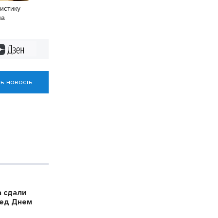
гистику
на
Дзен
ь новость
 сдали
ред Днем