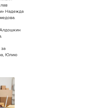
слав
ки» Надежда
медова.
л Алдошкин
.
 за
ва, Юлию