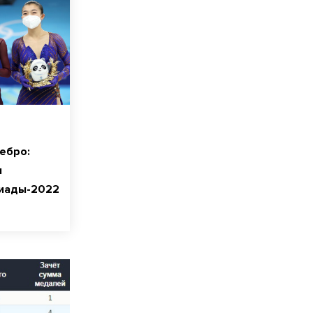
ебро:
и
пиады-2022