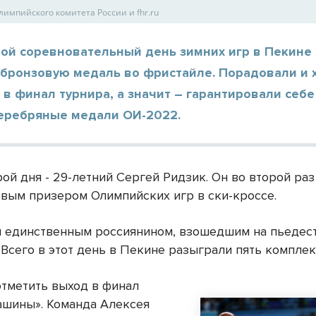
лимпийского комитета России и fhr.ru
ой соревновательный день зимних игр в Пекине
 бронзовую медаль во фристайле. Порадовали и 
в финал турнира, а значит – гарантировали себе
еребряные медали ОИ-2022.
ой дня - 29-летний Сергей Ридзик. Он во второй раз
овым призером Олимпийских игр в ски-кроссе.
л единственным россиянином, взошедшим на пьедест
 Всего в этот день в Пекине разыграли пять комплек
отметить выход в финал
ашины». Команда Алексея