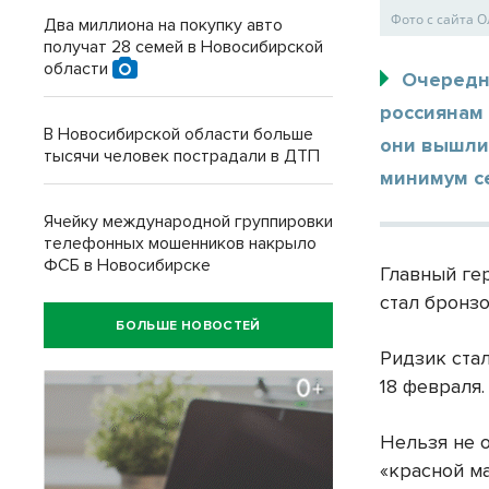
Фото с сайта О
Два миллиона на покупку авто
получат 28 семей в Новосибирской
области
Очередн
россиянам
В Новосибирской области больше
они вышли 
тысячи человек пострадали в ДТП
минимум с
Ячейку международной группировки
телефонных мошенников накрыло
ФСБ в Новосибирске
Главный гер
стал бронз
БОЛЬШЕ НОВОСТЕЙ
Ридзик ста
18 февраля.
Нельзя не 
«красной м