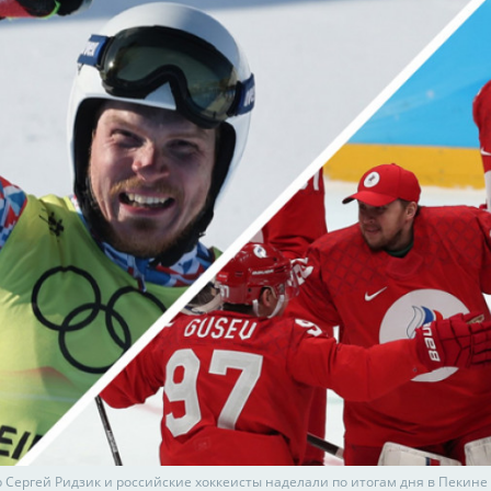
 Сергей Ридзик и российские хоккеисты наделали по итогам дня в Пекине