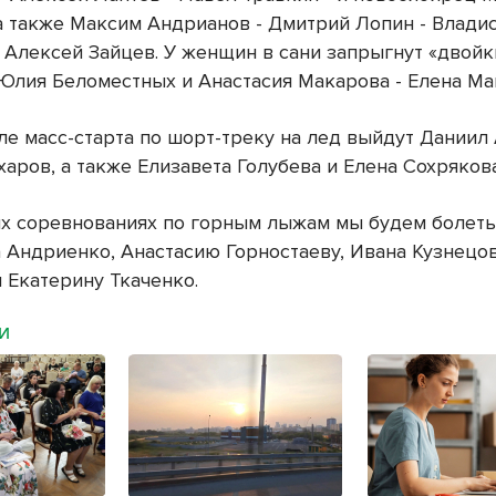
а также Максим Андрианов - Дмитрий Лопин - Влади
 Алексей Зайцев. У женщин в сани запрыгнут «двой
 Юлия Беломестных и Анастасия Макарова - Елена Ма
ле масс-старта по шорт-треку на лед выйдут Дании
харов, а также Елизавета Голубева и Елена Сохрякова
х соревнованиях по горным лыжам мы будем болеть
 Андриенко, Анастасию Горностаеву, Ивана Кузнецо
 Екатерину Ткаченко.
МИ