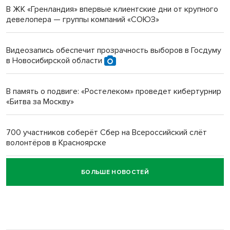
В ЖК «Гренландия» впервые клиентские дни от крупного
девелопера — группы компаний «СОЮЗ»
Инвалид получил условный срок за избиение врачей
протезом под Новосибирском
Видеозапись обеспечит прозрачность выборов в Госдуму
в Новосибирской области
Новосибирский преподаватель с женой вошли в топ-16
многодетных в России
В память о подвиге: «Ростелеком» проведет кибертурнир
«Битва за Москву»
Обновлённое отделение ВТБ открылось в Искитиме
700 участников соберёт Сбер на Всероссийский слёт
волонтёров в Красноярске
БОЛЬШЕ НОВОСТЕЙ
Честный выбор: видеонаблюдение обеспечит
объективность результатов ЕДГ в Новосибирской
области