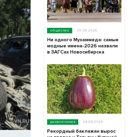
общество
05.08.2026
Ни одного Мухаммеда: самые
модные имена-2026 назвали
в ЗАГСах Новосибирска
развлечения
04.08.2026
Рекордный баклажан вырос