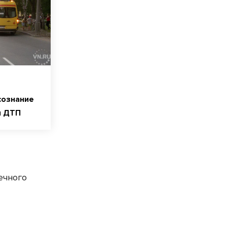
сознание
л ДТП
ечного