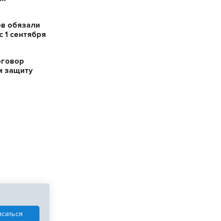
в обязали
 1 сентября
оговор
м защиту