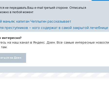
тся не передавать Ваш e-mail третьей стороне. Отписаться
 можно в любой момент
й маньяк: капитан Чеплыгин рассказывает
ля преступников – кого содержат в самой закрытой лечебнице
о интересно?
есь на наш канал в Яндекс. Дзен. Все самые интересные новост
 там.
аться на Дзен