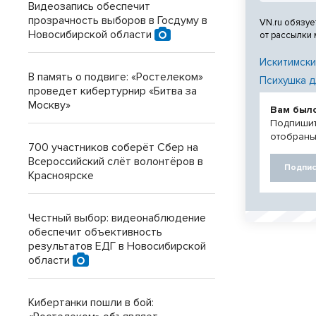
Видеозапись обеспечит
прозрачность выборов в Госдуму в
VN.ru обязуе
Новосибирской области
от рассылки
Искитимски
В память о подвиге: «Ростелеком»
Психушка д
проведет кибертурнир «Битва за
Москву»
Вам был
Подпишит
отобраны
700 участников соберёт Сбер на
Всероссийский слёт волонтёров в
Подпис
Красноярске
Честный выбор: видеонаблюдение
обеспечит объективность
результатов ЕДГ в Новосибирской
области
Кибертанки пошли в бой: