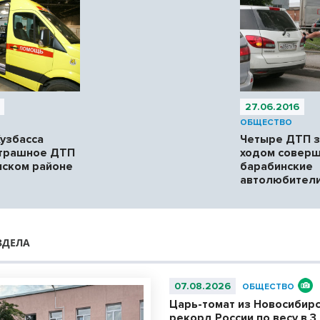
27.06.2016
ОБЩЕСТВО
Кузбасса
Четыре ДТП 
страшное ДТП
ходом совер
нском районе
барабинские
автолюбител
ЗДЕЛА
07.08.2026
ОБЩЕСТВО
Царь-томат из Новосибир
рекорд России по весу в 3 