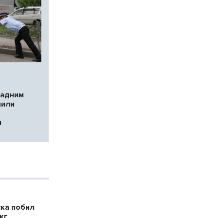
задним
шили
и
ска побил
кг