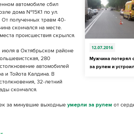
енном автомобиле сбил
озле дома №15К1 по ул.
. От полученных травм 40-
ина скончался на месте.
 места происшествия скрылся.
12.07.2016
12 июля в Октябрьском районе
Большевистская, 280
Мужчина потерял 
столкновение автомобилей
за рулем и устрои
а и Тойота Калдина. В
 столкновения, 32-летний
ады скончался.
ек за минувшие выходные
умерли за рулем
от серд