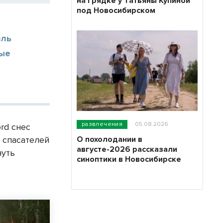
на грядке у Татьяны Купиной
под Новосибирском
иль
ные
развлечения
05.08.2026
rd снес
О похолодании в
 спасателей
августе-2026 рассказали
нуть
синоптики в Новосибирске