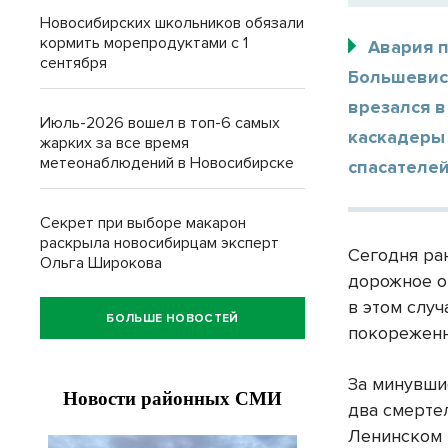
Новосибирских школьников обязали
кормить морепродуктами с 1
Авария п
сентября
Большевис
врезался 
Июль-2026 вошел в топ-6 самых
каскадеры
жарких за все время
метеонаблюдений в Новосибирске
спасателей
Секрет при выборе макарон
раскрыла новосибирцам эксперт
Сегодня ра
Ольга Широкова
дорожное о
в этом случ
БОЛЬШЕ НОВОСТЕЙ
покореженн
За минувши
два смерте
Ленинском 