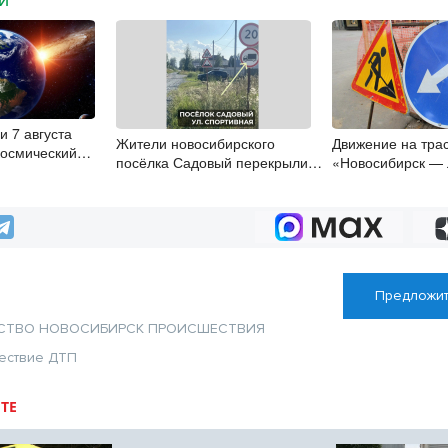
МИ
и 7 августа
Жители новосибирского
Движение на тра
космический
посёлка Садовый перекрыли
«Новосибирск — 
дорогу для мусоровозов
Кузнецкий» огран
месяца
Предложит
СТВО
НОВОСИБИРСК
ПРОИСШЕСТВИЯ
ествие
ДТП
ТЕ