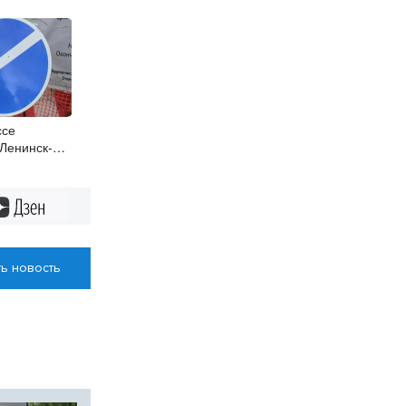
ссе
Ленинск-
ичат на 3
Дзен
ь новость