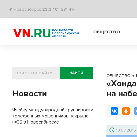
Новосибирск
23.3 °C
$81.41↑
Все новости
ОБЩЕСТВО
Новосибирской
области
НАЙТИ
ОБЩЕСТВО
→
«Хонда
Новости
на наб
Ячейку международной группировки
телефонных мошенников накрыло
ФСБ в Новосибирске
13.07.2016