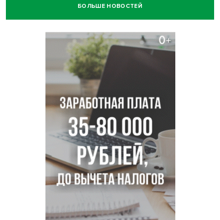
БОЛЬШЕ НОВОСТЕЙ
Африканский врач поразил новосибирцев в травмпункте
Академгородка
Покрытие рулежных дорожек обновили в аэропорту
Толмачево по нацпроекту
В Новосибирске зафиксирован рост заболеваемости
энтеровирусной инфекцией
В Новосибирске осудили внука за продажу дедова ружья
псевдо-мигранту