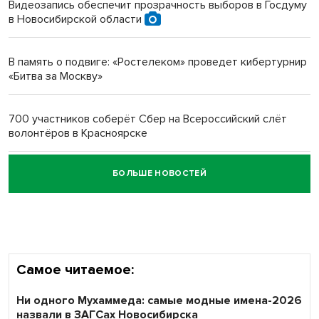
Видеозапись обеспечит прозрачность выборов в Госдуму
в Новосибирской области
Новосибирский преподаватель с женой вошли в топ-16
многодетных в России
В память о подвиге: «Ростелеком» проведет кибертурнир
«Битва за Москву»
Обновлённое отделение ВТБ открылось в Искитиме
700 участников соберёт Сбер на Всероссийский слёт
волонтёров в Красноярске
БОЛЬШЕ НОВОСТЕЙ
Честный выбор: видеонаблюдение обеспечит
объективность результатов ЕДГ в Новосибирской
области
Самое читаемое:
Ни одного Мухаммеда: самые модные имена-2026
назвали в ЗАГСах Новосибирска