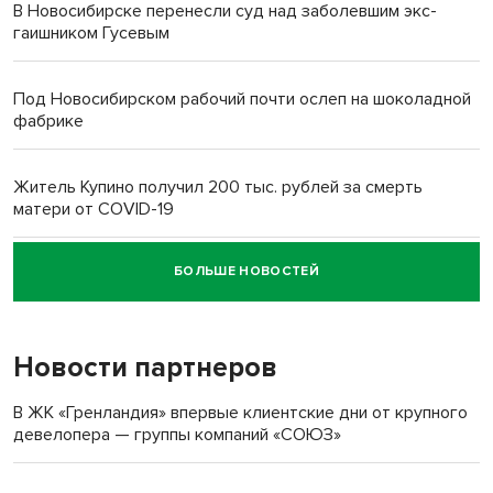
В Новосибирске перенесли суд над заболевшим экс-
гаишником Гусевым
Под Новосибирском рабочий почти ослеп на шоколадной
фабрике
Житель Купино получил 200 тыс. рублей за смерть
матери от COVID-19
БОЛЬШЕ НОВОСТЕЙ
Новосибирский суд наказал водителя за смерть
пенсионерки на вокзале
Новости партнеров
«Мы живём на пастбище!»: в новосибирском селе лошади
терроризируют жителей
В ЖК «Гренландия» впервые клиентские дни от крупного
девелопера — группы компаний «СОЮЗ»
Инвалид получил условный срок за избиение врачей
протезом под Новосибирском