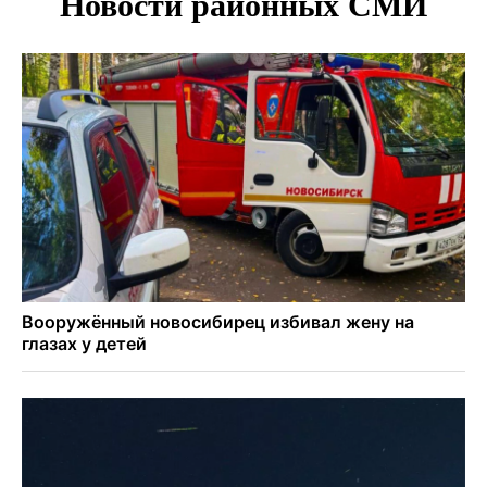
Условный срок получил бердский подросток за
мошенничество на 3,5 миллиона
Под Новосибирском рыбак случайно поймал осетра за
полмиллиона рублей
Мартышки Бразза с модной стрижкой стали звездами
Новосибирского зоопарка