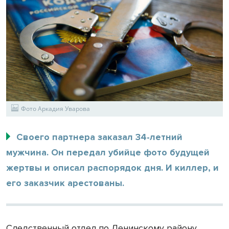
Фото Аркадия Уварова
Своего партнера заказал 34-летний
мужчина. Он передал убийце фото будущей
жертвы и описал распорядок дня. И киллер, и
его заказчик арестованы.
Следственный отдел по Ленинскому району