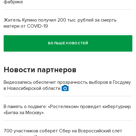
фабрике
Житель Купино получил 200 тыс. рублей за смерть
матери от COVID-19
БОЛЬШЕ НОВОСТЕЙ
Новосибирский суд наказал водителя за смерть
пенсионерки на вокзале
Новости партнеров
«Мы живём на пастбище!»: в новосибирском селе лошади
терроризируют жителей
Видеозапись обеспечит прозрачность выборов в Госдуму
в Новосибирской области
Инвалид получил условный срок за избиение врачей
протезом под Новосибирском
В память о подвиге: «Ростелеком» проведет кибертурнир
«Битва за Москву»
Новосибирский преподаватель с женой вошли в топ-16
многодетных в России
700 участников соберёт Сбер на Всероссийский слёт