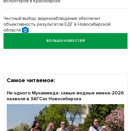
волонтёров в Красноярске
Обновлённое отделение ВТБ открылось в Искитиме
Честный выбор: видеонаблюдение обеспечит
объективность результатов ЕДГ в Новосибирской
области
БОЛЬШЕ НОВОСТЕЙ
Кибертанки пошли в бой: «Ростелеком» объявляет
участников «Битвы заводов» от Новосибирской
области
Самое читаемое:
Ни одного Мухаммеда: самые модные имена-2026
назвали в ЗАГСах Новосибирска