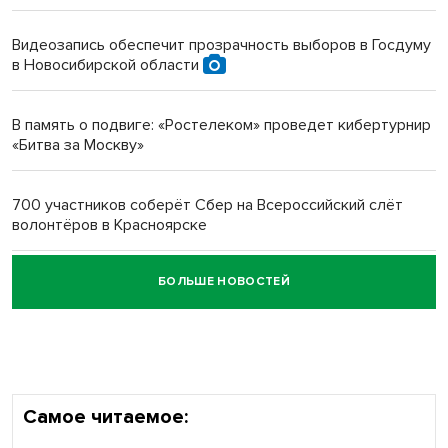
протезом под Новосибирском
Видеозапись обеспечит прозрачность выборов в Госдуму
в Новосибирской области
Новосибирский преподаватель с женой вошли в топ-16
многодетных в России
В память о подвиге: «Ростелеком» проведет кибертурнир
«Битва за Москву»
Обновлённое отделение ВТБ открылось в Искитиме
700 участников соберёт Сбер на Всероссийский слёт
волонтёров в Красноярске
БОЛЬШЕ НОВОСТЕЙ
Честный выбор: видеонаблюдение обеспечит
объективность результатов ЕДГ в Новосибирской
области
Самое читаемое: