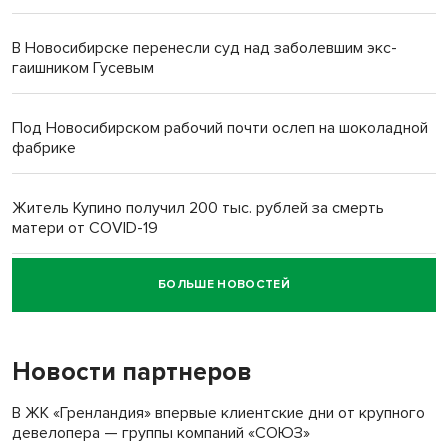
В Новосибирске перенесли суд над заболевшим экс-
гаишником Гусевым
Под Новосибирском рабочий почти ослеп на шоколадной
фабрике
Житель Купино получил 200 тыс. рублей за смерть
матери от COVID-19
БОЛЬШЕ НОВОСТЕЙ
Новосибирский суд наказал водителя за смерть
пенсионерки на вокзале
Новости партнеров
«Мы живём на пастбище!»: в новосибирском селе лошади
терроризируют жителей
В ЖК «Гренландия» впервые клиентские дни от крупного
девелопера — группы компаний «СОЮЗ»
Инвалид получил условный срок за избиение врачей