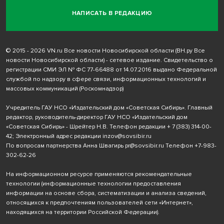
НАПИСАТЬ В РЕДАКЦИЮ
© 2015 - 2026 VN.ru Все новости Новосибирской области (ВН.ру Все
новости Новосибирской области) - сетевое издание. Свидетельство о
регистрации СМИ ЭЛ № ФС 77-66488 от 14.07.2016 выдано Федеральной
службой по надзору в сфере связи, информационных технологий и
массовых коммуникаций (Роскомнадзор)
Учредитель ГАУ НСО «Издательский дом «Советская Сибирь». Главный
редактор, руководитель-директор ГАУ НСО «Издательский дом
«Советская Сибирь» - Шрейтер Н.В. Телефон редакции
+ 7 (383) 314-00-
42
; Электронный адрес редакции
inzov@sovsibir.ru
По вопросам партнерства Анна Швагирь
pr@sovsibir.ru
Телефон
+7-983-
302-62-26
На информационном ресурсе применяются рекомендательные
технологии
(информационные технологии предоставления
информации на основе сбора, систематизации и анализа сведений,
относящихся к предпочтениям пользователей сети «Интернет»,
находящихся на территории Российской Федерации).