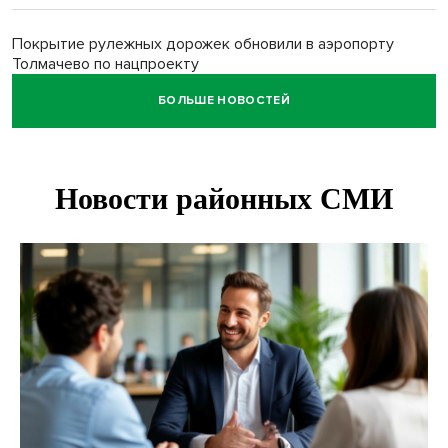
Покрытие рулежных дорожек обновили в аэропорту
Толмачево по нацпроекту
БОЛЬШЕ НОВОСТЕЙ
В Новосибирске зафиксирован рост заболеваемости
энтеровирусной инфекцией
В Новосибирске осудили внука за продажу дедова ружья
псевдо-мигранту
В Новосибирске по КРТ сдали первую очередь
миниполиса «Фора»
О пустырях в центре Новосибирска из-за лимита
площади КРТ предупредили эксперты