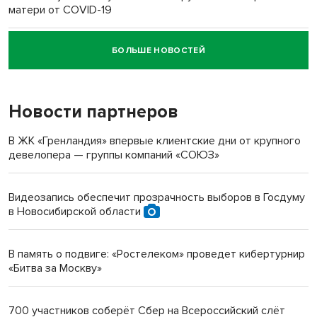
матери от COVID-19
БОЛЬШЕ НОВОСТЕЙ
Новосибирский суд наказал водителя за смерть
пенсионерки на вокзале
Новости партнеров
«Мы живём на пастбище!»: в новосибирском селе лошади
терроризируют жителей
В ЖК «Гренландия» впервые клиентские дни от крупного
девелопера — группы компаний «СОЮЗ»
Инвалид получил условный срок за избиение врачей
протезом под Новосибирском
Видеозапись обеспечит прозрачность выборов в Госдуму
в Новосибирской области
Новосибирский преподаватель с женой вошли в топ-16
многодетных в России
В память о подвиге: «Ростелеком» проведет кибертурнир
«Битва за Москву»
Обновлённое отделение ВТБ открылось в Искитиме
700 участников соберёт Сбер на Всероссийский слёт