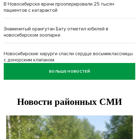
В Новосибирске врачи прооперировали 25 тысяч
пациентов с катарактой
Знаменитый орангутан Бату отметил юбилей в
новосибирском зоопарке
Новосибирские хирурги спасли сердце восьмиклассницы
с донорским клапаном
БОЛЬШЕ НОВОСТЕЙ
Более тысячи новосибирцев открыли День
физкультурника на набережной
Губернатор Андрей Травников подравил новосибирцев с
Днем физкультурника
Семь рейсов за сутки отменили в новосибирском
аэропорту Толмачево