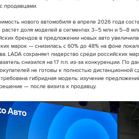
с продавцами.
оимость нового автомобиля в апреле 2026 года соста
 растёт доля моделей в сегментах 3–5 млн и 5–8 мл
йских брендов в предложении новых авто увеличилас
ских марок — снизилась с 60% до 48% на фоне лока
ва. LADA сохраняет лидерство среди российских мар
азатель снизился на 17 п.п. из-за конкуренции. По д
покупателей не готовы к полностью дистанционной с
стребована гибридная модель: изучение предложени
решение — после визита к продавцу.