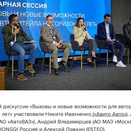
й дискуссии «Вызовы и новые возможности для авто
3 лет» участвовали Никита Ивахненко
(«Авито Авто»)
,
(АО «АвтоВАЗ»), Андрей Владимирцев (АО МАЗ «Москв
HONGQI Россия) и Алексей Ложкин (ESTEO).