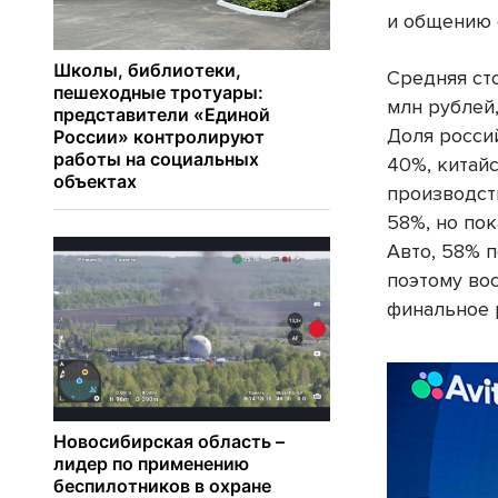
и общению 
Средняя ст
млн рублей,
Доля росси
40%, китай
производст
58%, но пок
Авто, 58% 
поэтому во
финальное 