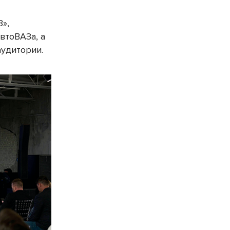
»,
втоВАЗа, а
аудитории.