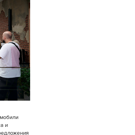
омобили
а и
предложения