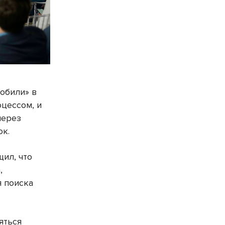
обили» в
оцессом, и
через
ок.
ил, что
,
я поиска
яться