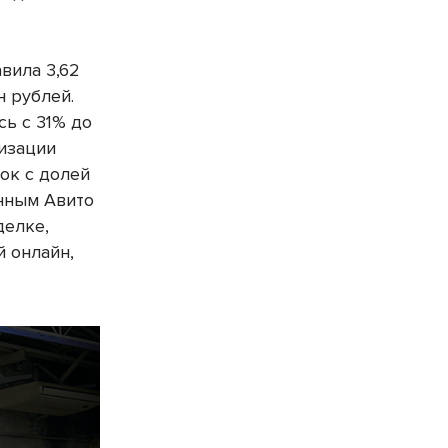
вила 3,62
н рублей.
ь с 31% до
лизации
ок с долей
анным Авито
делке,
й онлайн,