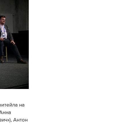
ритейла на
 Анна
ич»), Антон