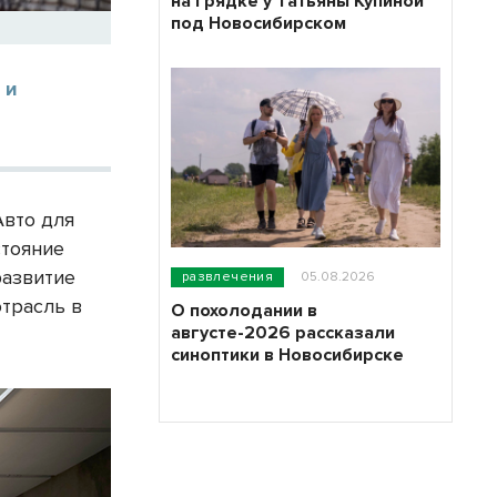
на грядке у Татьяны Купиной
под Новосибирском
 и
Авто для
стояние
развитие
развлечения
05.08.2026
трасль в
О похолодании в
августе-2026 рассказали
синоптики в Новосибирске