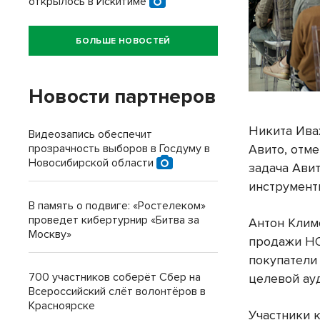
открылось в Искитиме
БОЛЬШЕ НОВОСТЕЙ
Новости партнеров
Никита Ива
Видеозапись обеспечит
прозрачность выборов в Госдуму в
Авито, отме
Новосибирской области
задача Ави
инструмент
В память о подвиге: «Ростелеком»
проведет кибертурнир «Битва за
Антон Клим
Москву»
продажи HO
покупатели
700 участников соберёт Сбер на
целевой ау
Всероссийский слёт волонтёров в
Красноярске
Участники 