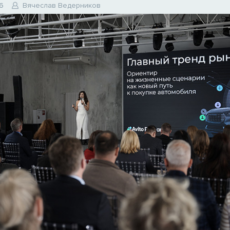
6
Вячеслав Ведерников