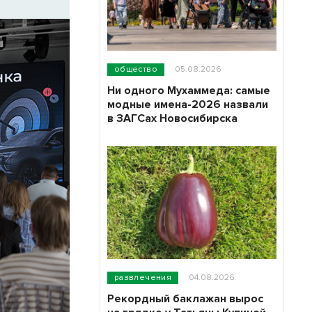
общество
05.08.2026
Ни одного Мухаммеда: самые
модные имена-2026 назвали
в ЗАГСах Новосибирска
развлечения
04.08.2026
Рекордный баклажан вырос