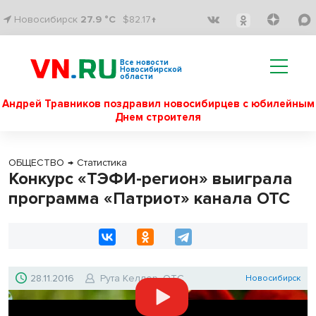
Новосибирск
27.9 °C
$82.17↑
Все новости
Новосибирской
области
Андрей Травников поздравил новосибирцев с юбилейным
Днем строителя
ОБЩЕСТВО
→
Статистика
Конкурс «ТЭФИ-регион» выиграла
программа «Патриот» канала ОТС
28.11.2016
Рута Келлер, ОТС
Новосибирск