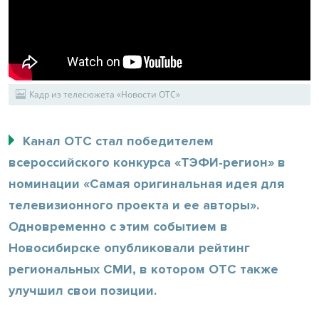
Кадр из телесюжета «Новости ОТС»
Канал ОТС стал победителем
всероссийского конкурса «ТЭФИ-регион» в
номинации «Самая оригинальная идея для
телевизионного проекта и ее авторы».
Одновременно с этим событием в
Новосибирске опубликовали рейтинг
региональных СМИ, в котором ОТС также
улучшил свои позиции.