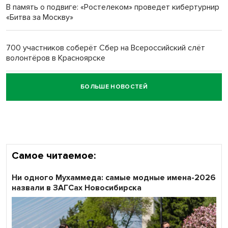
В память о подвиге: «Ростелеком» проведет кибертурнир
«Битва за Москву»
Обновлённое отделение ВТБ открылось в Искитиме
700 участников соберёт Сбер на Всероссийский слёт
волонтёров в Красноярске
БОЛЬШЕ НОВОСТЕЙ
Честный выбор: видеонаблюдение обеспечит
объективность результатов ЕДГ в Новосибирской
области
Самое читаемое:
Ни одного Мухаммеда: самые модные имена-2026
назвали в ЗАГСах Новосибирска