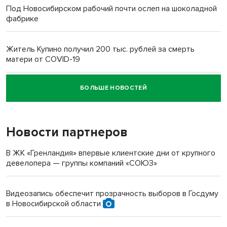
Под Новосибирском рабочий почти ослеп на шоколадной
фабрике
Житель Купино получил 200 тыс. рублей за смерть
матери от COVID-19
БОЛЬШЕ НОВОСТЕЙ
Новосибирский суд наказал водителя за смерть
пенсионерки на вокзале
Новости партнеров
«Мы живём на пастбище!»: в новосибирском селе лошади
терроризируют жителей
В ЖК «Гренландия» впервые клиентские дни от крупного
девелопера — группы компаний «СОЮЗ»
Инвалид получил условный срок за избиение врачей
протезом под Новосибирском
Видеозапись обеспечит прозрачность выборов в Госдуму
в Новосибирской области
Новосибирский преподаватель с женой вошли в топ-16
многодетных в России