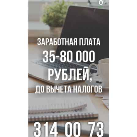
Транспортная прокуратура проверит S7 после инцидента
в аэропорту Норильска
500 литров ухи сварили новосибирцам на
Бугринском пляже
Под Новосибирском двое пострадали в ДТП с
перевернувшейся «ГАЗелью»