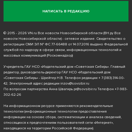
НАПИСАТЬ В РЕДАКЦИЮ
© 2015 - 2026 VN.ru Все новости Новосибирской области (ВН.ру Все
новости Новосибирской области) - сетевое издание. Свидетельство о
регистрации СМИ ЭЛ № ФС 77-66488 от 14.07.2016 выдано Федеральной
службой по надзору в сфере связи, информационных технологий и
массовых коммуникаций (Роскомнадзор)
Учредитель ГАУ НСО «Издательский дом «Советская Сибирь». Главный
редактор, руководитель-директор ГАУ НСО «Издательский дом
«Советская Сибирь» - Шрейтер Н.В. Телефон редакции
+ 7 (383) 314-00-
42
; Электронный адрес редакции
inzov@sovsibir.ru
По вопросам партнерства Анна Швагирь
pr@sovsibir.ru
Телефон
+7-983-
302-62-26
На информационном ресурсе применяются рекомендательные
технологии
(информационные технологии предоставления
информации на основе сбора, систематизации и анализа сведений,
относящихся к предпочтениям пользователей сети «Интернет»,
находящихся на территории Российской Федерации).