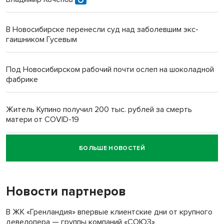
В Новосибирске перенесли суд над заболевшим экс-
гаишником Гусевым
Под Новосибирском рабочий почти ослеп на шоколадной
фабрике
Житель Купино получил 200 тыс. рублей за смерть
матери от COVID-19
БОЛЬШЕ НОВОСТЕЙ
Новосибирский суд наказал водителя за смерть
пенсионерки на вокзале
Новости партнеров
«Мы живём на пастбище!»: в новосибирском селе лошади
терроризируют жителей
В ЖК «Гренландия» впервые клиентские дни от крупного
девелопера — группы компаний «СОЮЗ»