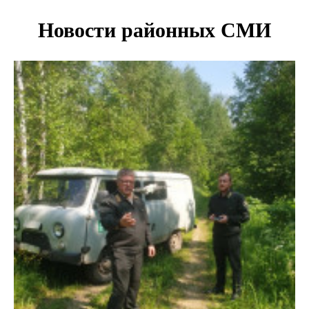
Покрытие рулежных дорожек обновили в аэропорту
Толмачево по нацпроекту
В Новосибирске зафиксирован рост заболеваемости
энтеровирусной инфекцией
В Новосибирске осудили внука за продажу дедова ружья
псевдо-мигранту