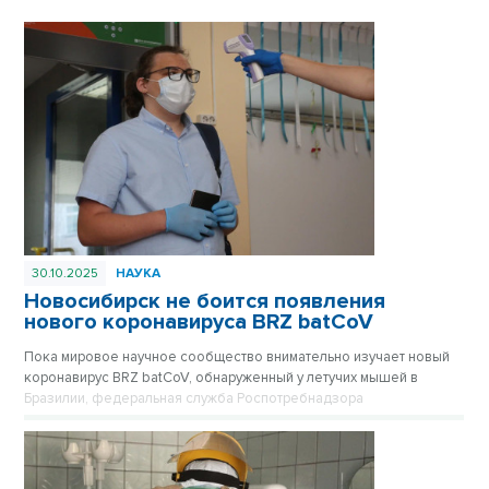
30.10.2025
НАУКА
Новосибирск не боится появления
нового коронавируса BRZ batCoV
Пока мировое научное сообщество внимательно изучает новый
коронавирус BRZ batCoV, обнаруженный у летучих мышей в
Бразилии, федеральная служба Роспотребнадзора
подтверждает, что ситуация находится на постоянном
оперативном контроле.