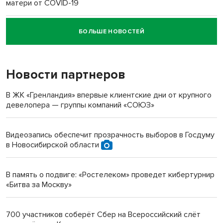
матери от COVID-19
БОЛЬШЕ НОВОСТЕЙ
Новосибирский суд наказал водителя за смерть
пенсионерки на вокзале
Новости партнеров
«Мы живём на пастбище!»: в новосибирском селе лошади
терроризируют жителей
В ЖК «Гренландия» впервые клиентские дни от крупного
девелопера — группы компаний «СОЮЗ»
Инвалид получил условный срок за избиение врачей
протезом под Новосибирском
Видеозапись обеспечит прозрачность выборов в Госдуму
в Новосибирской области
Новосибирский преподаватель с женой вошли в топ-16
многодетных в России
В память о подвиге: «Ростелеком» проведет кибертурнир
«Битва за Москву»
Обновлённое отделение ВТБ открылось в Искитиме
700 участников соберёт Сбер на Всероссийский слёт