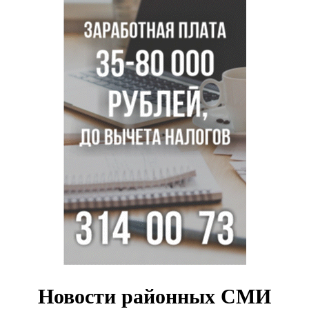
Знаменитый орангутан Бату отметил юбилей в
новосибирском зоопарке
Новосибирские хирурги спасли сердце восьмиклассницы
с донорским клапаном