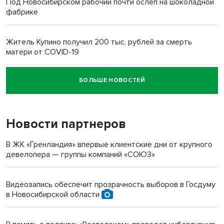
Под Новосибирском рабочий почти ослеп на шоколадной
фабрике
Житель Купино получил 200 тыс. рублей за смерть
матери от COVID-19
БОЛЬШЕ НОВОСТЕЙ
Новосибирский суд наказал водителя за смерть
пенсионерки на вокзале
Новости партнеров
«Мы живём на пастбище!»: в новосибирском селе лошади
терроризируют жителей
В ЖК «Гренландия» впервые клиентские дни от крупного
девелопера — группы компаний «СОЮЗ»
Инвалид получил условный срок за избиение врачей
протезом под Новосибирском
Видеозапись обеспечит прозрачность выборов в Госдуму
в Новосибирской области
Новосибирский преподаватель с женой вошли в топ-16
многодетных в России