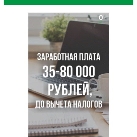
В Новосибирске врачи прооперировали 25 тысяч
пациентов с катарактой
Знаменитый орангутан Бату отметил юбилей в
новосибирском зоопарке
Новосибирские хирурги спасли сердце восьмиклассницы
с донорским клапаном
Более тысячи новосибирцев открыли День
физкультурника на набережной