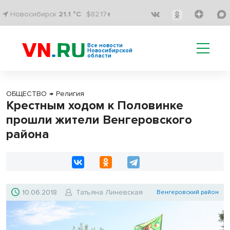
Новосибирск
21.1 °C
$82.17↑
Все новости
Новосибирской
области
ОБЩЕСТВО
→
Религия
Крестным ходом к Половинке
прошли жители Венгеровского
района
10.06.2018
Татьяна Линевская
Венгеровский район