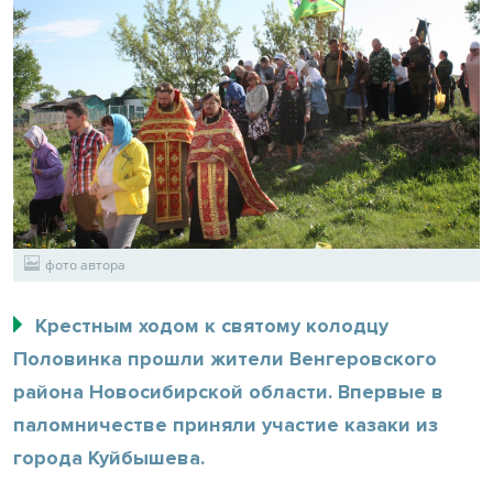
фото автора
Крестным ходом к святому колодцу
Половинка прошли жители Венгеровского
района Новосибирской области. Впервые в
паломничестве приняли участие казаки из
города Куйбышева.