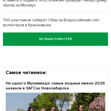
В память о подвиге: «Ростелеком» проведет кибертурнир
«Битва за Москву»
Обновлённое отделение ВТБ открылось в Искитиме
700 участников соберёт Сбер на Всероссийский слёт
волонтёров в Красноярске
БОЛЬШЕ НОВОСТЕЙ
Честный выбор: видеонаблюдение обеспечит
объективность результатов ЕДГ в Новосибирской
области
Самое читаемое:
Ни одного Мухаммеда: самые модные имена-2026
назвали в ЗАГСах Новосибирска