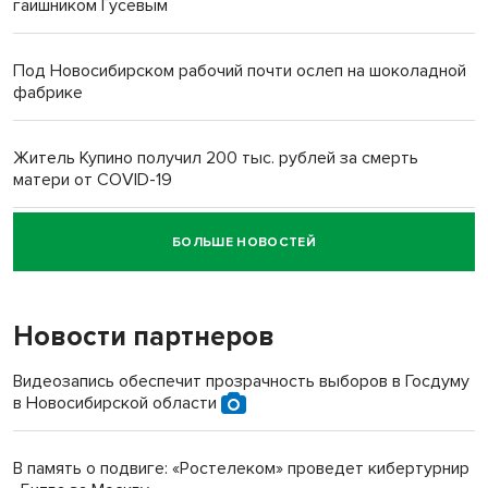
гаишником Гусевым
Под Новосибирском рабочий почти ослеп на шоколадной
фабрике
Житель Купино получил 200 тыс. рублей за смерть
матери от COVID-19
БОЛЬШЕ НОВОСТЕЙ
Новосибирский суд наказал водителя за смерть
пенсионерки на вокзале
Новости партнеров
«Мы живём на пастбище!»: в новосибирском селе лошади
терроризируют жителей
Видеозапись обеспечит прозрачность выборов в Госдуму
в Новосибирской области
Инвалид получил условный срок за избиение врачей
протезом под Новосибирском
В память о подвиге: «Ростелеком» проведет кибертурнир