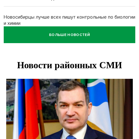
Новосибирцы лучше всех пишут контрольные по биологии
и химии
БОЛЬШЕ НОВОСТЕЙ
Нейросеть для диагностики депрессии в крови создали в
Новосибирске
Двум бойцам СВО после минно-взрывной травмы
«оживили» нервы в Новосибирске
Персидский ковер «108 шахов» впервые вывезли из музея
Востока в Новосибирск
Актриса из Новосибирска Евгения Туркова сыграла мать
в сериале «Малой»