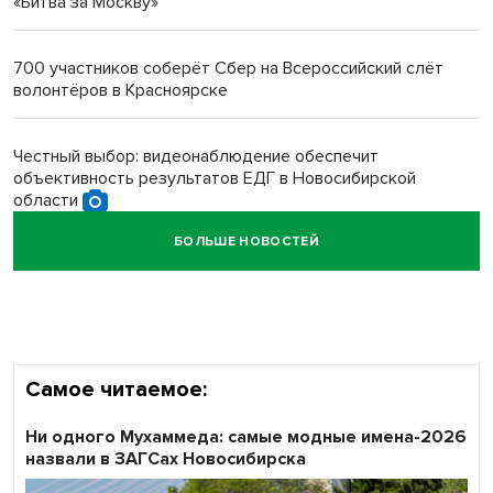
«Битва за Москву»
Новосибирский преподаватель с женой вошли в топ-16
многодетных в России
700 участников соберёт Сбер на Всероссийский слёт
волонтёров в Красноярске
Обновлённое отделение ВТБ открылось в Искитиме
Честный выбор: видеонаблюдение обеспечит
объективность результатов ЕДГ в Новосибирской
области
БОЛЬШЕ НОВОСТЕЙ
Кибертанки пошли в бой: «Ростелеком» объявляет
участников «Битвы заводов» от Новосибирской
области
Самое читаемое:
Ни одного Мухаммеда: самые модные имена-2026
назвали в ЗАГСах Новосибирска