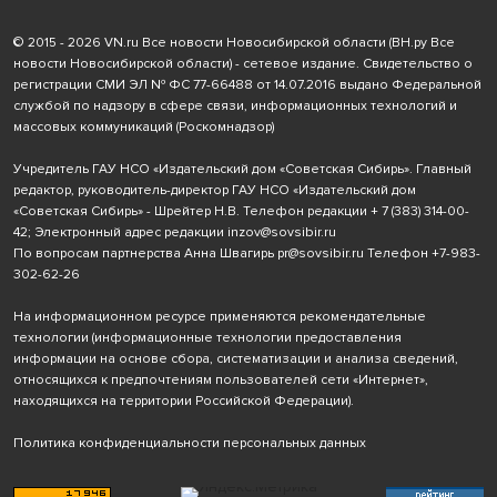
© 2015 - 2026 VN.ru Все новости Новосибирской области (ВН.ру Все
новости Новосибирской области) - сетевое издание. Свидетельство о
регистрации СМИ ЭЛ № ФС 77-66488 от 14.07.2016 выдано Федеральной
службой по надзору в сфере связи, информационных технологий и
массовых коммуникаций (Роскомнадзор)
Учредитель ГАУ НСО «Издательский дом «Советская Сибирь». Главный
редактор, руководитель-директор ГАУ НСО «Издательский дом
«Советская Сибирь» - Шрейтер Н.В. Телефон редакции
+ 7 (383) 314-00-
42
; Электронный адрес редакции
inzov@sovsibir.ru
По вопросам партнерства Анна Швагирь
pr@sovsibir.ru
Телефон
+7-983-
302-62-26
На информационном ресурсе применяются рекомендательные
технологии
(информационные технологии предоставления
информации на основе сбора, систематизации и анализа сведений,
относящихся к предпочтениям пользователей сети «Интернет»,
находящихся на территории Российской Федерации).
Политика конфиденциальности персональных данных