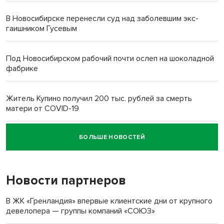
В Новосибирске перенесли суд над заболевшим экс-
гаишником Гусевым
Под Новосибирском рабочий почти ослеп на шоколадной
фабрике
Житель Купино получил 200 тыс. рублей за смерть
матери от COVID-19
БОЛЬШЕ НОВОСТЕЙ
Новосибирский суд наказал водителя за смерть
пенсионерки на вокзале
Новости партнеров
«Мы живём на пастбище!»: в новосибирском селе лошади
терроризируют жителей
В ЖК «Гренландия» впервые клиентские дни от крупного
девелопера — группы компаний «СОЮЗ»
Инвалид получил условный срок за избиение врачей