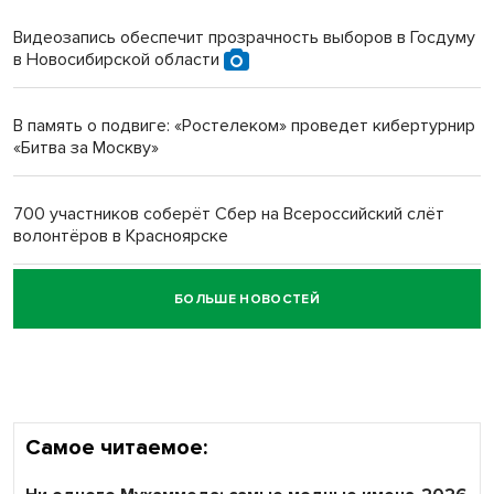
протезом под Новосибирском
Видеозапись обеспечит прозрачность выборов в Госдуму
в Новосибирской области
Новосибирский преподаватель с женой вошли в топ-16
многодетных в России
В память о подвиге: «Ростелеком» проведет кибертурнир
«Битва за Москву»
Обновлённое отделение ВТБ открылось в Искитиме
700 участников соберёт Сбер на Всероссийский слёт
волонтёров в Красноярске
БОЛЬШЕ НОВОСТЕЙ
Честный выбор: видеонаблюдение обеспечит
объективность результатов ЕДГ в Новосибирской
области
Самое читаемое: