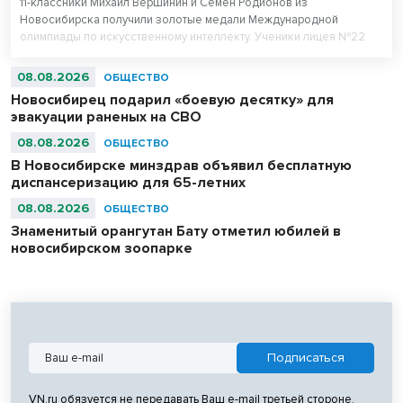
11-классники Михаил Вершинин и Семен Родионов из
Новосибирска получили золотые медали Международной
олимпиады по искусственному интеллекту. Ученики лицея №22
«Надежда Сибири» в составе российской сборной стали
абсолютными чемпионами соревнований.
08.08.2026
ОБЩЕСТВО
Новосибирец подарил «боевую десятку» для
эвакуации раненых на СВО
08.08.2026
ОБЩЕСТВО
В Новосибирске минздрав объявил бесплатную
диспансеризацию для 65-летних
08.08.2026
ОБЩЕСТВО
Знаменитый орангутан Бату отметил юбилей в
новосибирском зоопарке
VN.ru обязуется не передавать Ваш e-mail третьей стороне.