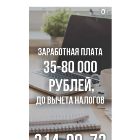
в Новосибирске
Транспортная прокуратура проверит S7 после инцидента
в аэропорту Норильска
500 литров ухи сварили новосибирцам на
Бугринском пляже
Под Новосибирском двое пострадали в ДТП с
перевернувшейся «ГАЗелью»