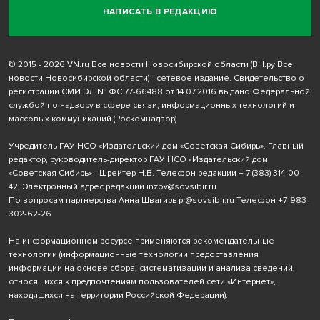
НАПИСАТЬ В РЕДАКЦИЮ
© 2015 - 2026 VN.ru Все новости Новосибирской области (ВН.ру Все
новости Новосибирской области) - сетевое издание. Свидетельство о
регистрации СМИ ЭЛ № ФС 77-66488 от 14.07.2016 выдано Федеральной
службой по надзору в сфере связи, информационных технологий и
массовых коммуникаций (Роскомнадзор)
Учредитель ГАУ НСО «Издательский дом «Советская Сибирь». Главный
редактор, руководитель-директор ГАУ НСО «Издательский дом
«Советская Сибирь» - Шрейтер Н.В. Телефон редакции
+ 7 (383) 314-00-
42
; Электронный адрес редакции
inzov@sovsibir.ru
По вопросам партнерства Анна Швагирь
pr@sovsibir.ru
Телефон
+7-983-
302-62-26
На информационном ресурсе применяются рекомендательные
технологии
(информационные технологии предоставления
информации на основе сбора, систематизации и анализа сведений,
относящихся к предпочтениям пользователей сети «Интернет»,
находящихся на территории Российской Федерации).