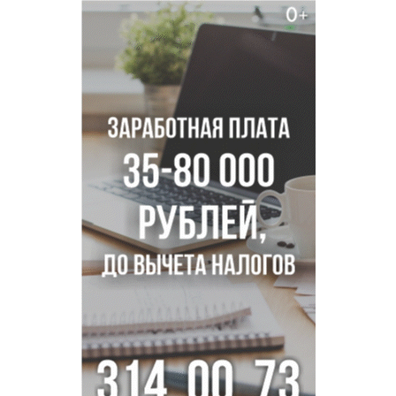
В Новосибирской области больше тысячи человек
пострадали в ДТП
Ячейку международной группировки телефонных
мошенников накрыло ФСБ в Новосибирске
«Мамкиных грабителей» задержали за кражу с
пистолетом в Новосибирске