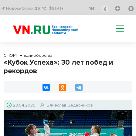
Новосибирск
25 °C
$81.41↑
Все новости
Новосибирской
области
СПОРТ
→
Единоборства
«Кубок Успеха»: 30 лет побед и
рекордов
28.04.2026
Вячеслав Ведерников