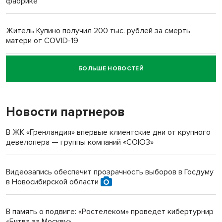
фабрике
Житель Купино получил 200 тыс. рублей за смерть
матери от COVID-19
БОЛЬШЕ НОВОСТЕЙ
Новосибирский суд наказал водителя за смерть
пенсионерки на вокзале
Новости партнеров
«Мы живём на пастбище!»: в новосибирском селе лошади
терроризируют жителей
В ЖК «Гренландия» впервые клиентские дни от крупного
девелопера — группы компаний «СОЮЗ»
Инвалид получил условный срок за избиение врачей
протезом под Новосибирском
Видеозапись обеспечит прозрачность выборов в Госдуму
в Новосибирской области
Новосибирский преподаватель с женой вошли в топ-16
многодетных в России
В память о подвиге: «Ростелеком» проведет кибертурнир
«Битва за Москву»