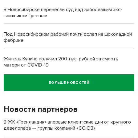
В Новосибирске перенесли суд над заболевшим экс-
гаишником Гусевым
Под Новосибирском рабочий почти ослеп на шоколадной
фабрике
Житель Купино получил 200 тыс. рублей за смерть
матери от COVID-19
БОЛЬШЕ НОВОСТЕЙ
Новосибирский суд наказал водителя за смерть
пенсионерки на вокзале
Новости партнеров
«Мы живём на пастбище!»: в новосибирском селе лошади
терроризируют жителей
В ЖК «Гренландия» впервые клиентские дни от крупного
девелопера — группы компаний «СОЮЗ»
Инвалид получил условный срок за избиение врачей