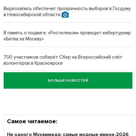
протезом под Новосибирском
Видеозапись обеспечит прозрачность выборов в Госдуму
в Новосибирской области
Новосибирский преподаватель с женой вошли в топ-16
многодетных в России
В память о подвиге: «Ростелеком» проведет кибертурнир
«Битва за Москву»
Обновлённое отделение ВТБ открылось в Искитиме
700 участников соберёт Сбер на Всероссийский слёт
волонтёров в Красноярске
БОЛЬШЕ НОВОСТЕЙ
Честный выбор: видеонаблюдение обеспечит
объективность результатов ЕДГ в Новосибирской
области
Самое читаемое:
Ни одного Мухаммеда: самые модные имена-2026