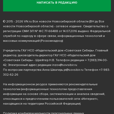
НАПИСАТЬ В РЕДАКЦИЮ
© 2015 - 2026 VN.ru Все новости Новосибирской области (ВН.ру Все
новости Новосибирской области) - сетевое издание. Свидетельство о
регистрации СМИ ЭЛ № ФС 77-66488 от 14.07.2016 выдано Федеральной
службой по надзору в сфере связи, информационных технологий и
массовых коммуникаций (Роскомнадзор)
Учредитель ГАУ НСО «Издательский дом «Советская Сибирь». Главный
редактор, руководитель-директор ГАУ НСО «Издательский дом
«Советская Сибирь» - Шрейтер Н.В. Телефон редакции
+ 7 (383) 314-00-
42
; Электронный адрес редакции
inzov@sovsibir.ru
По вопросам партнерства Анна Швагирь
pr@sovsibir.ru
Телефон
+7-983-
302-62-26
На информационном ресурсе применяются рекомендательные
технологии
(информационные технологии предоставления
информации на основе сбора, систематизации и анализа сведений,
относящихся к предпочтениям пользователей сети «Интернет»,
находящихся на территории Российской Федерации).
Политика конфиденциальности персональных данных