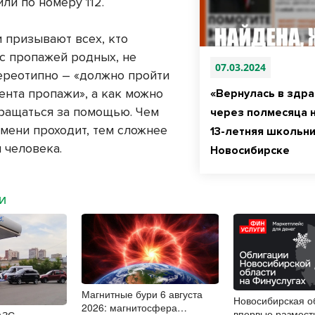
или по номеру 112.
 призывают всех, кто
 с пропажей родных, не
07.03.2024
ереотипно – «должно пройти
ента пропажи», а как можно
«Вернулась в здра
ращаться за помощью. Чем
через полмесяца 
мени проходит, тем сложнее
13-летняя школьни
 человека.
Новосибирске
МИ
Магнитные бури 6 августа
Новосибирская о
2026: магнитосфера
впервые размест