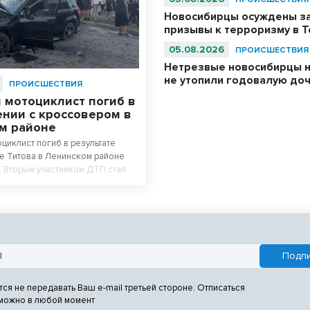
Новосибирцы осуждены з
призывы к терроризму в T
05.08.2026
ПРОИСШЕСТВИЯ
Нетрезвые новосибирцы на
не утопили годовалую до
ПРОИСШЕСТВИЯ
 мотоциклист погиб в
ении с кроссовером в
м районе
оциклист погиб в результате
це Титова в Ленинском районе
 Вторым участником ДТП стал
итель кроссовера Suzuki Grand
го с травмами доставили в
тся не передавать Ваш e-mail третьей стороне. Отписаться
 можно в любой момент