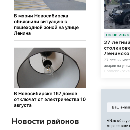
06.08.2026
27-летний
столкнов
Ленинско
27-летний мот
аварии на ули
Новосибирска.
22-летний вод
Vitara, которо
больницу.
Новости районов
VN.ru обязуе
от рассылки