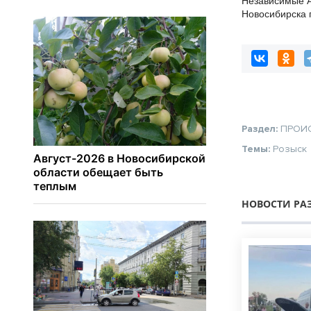
Независимые 
Новосибирска 
20% топлива, 
контрактах
Раздел:
ПРОИ
Темы:
Розыск
НОВОСТИ РА