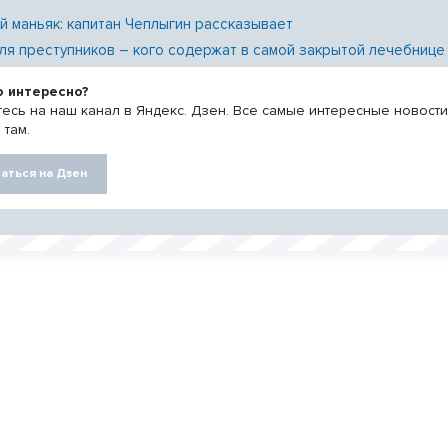
й маньяк: капитан Чеплыгин рассказывает
ля преступников – кого содержат в самой закрытой лечебнице
о интересно?
есь на наш канал в Яндекс. Дзен. Все самые интересные новост
 там.
аться на Дзен