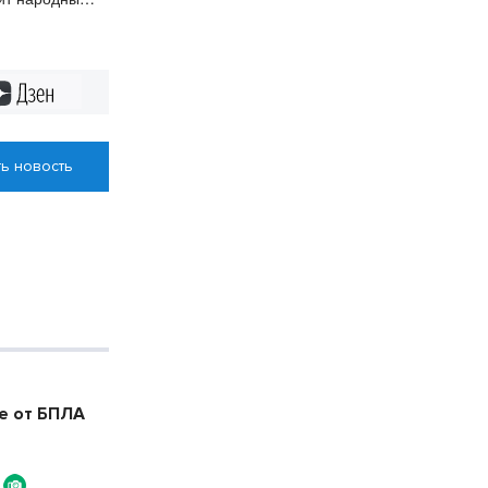
Дзен
ь новость
е от БПЛА