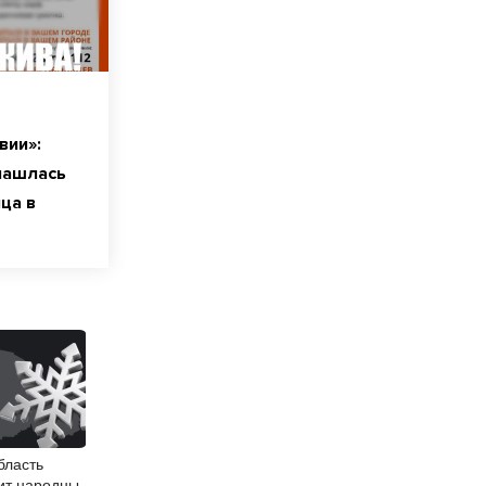
вии»:
нашлась
ца в
бласть
ит народные