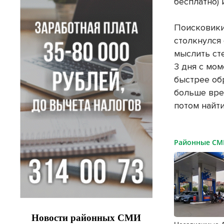
бесплатно) 
Поисковики
столкнулся
мыслить ст
3 дня с мом
быстрее об
больше вре
потом найти
Районные С