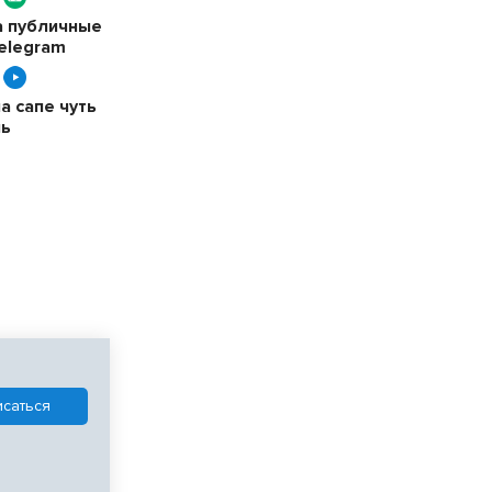
а публичные
elegram
 сапе чуть
чь