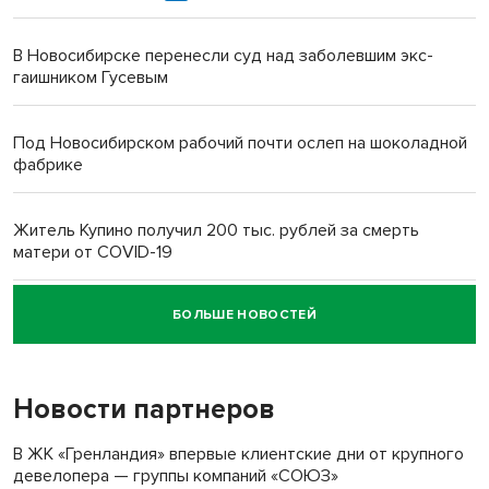
В Новосибирске перенесли суд над заболевшим экс-
гаишником Гусевым
Под Новосибирском рабочий почти ослеп на шоколадной
фабрике
Житель Купино получил 200 тыс. рублей за смерть
матери от COVID-19
БОЛЬШЕ НОВОСТЕЙ
Новосибирский суд наказал водителя за смерть
пенсионерки на вокзале
Новости партнеров
«Мы живём на пастбище!»: в новосибирском селе лошади
терроризируют жителей
В ЖК «Гренландия» впервые клиентские дни от крупного
девелопера — группы компаний «СОЮЗ»