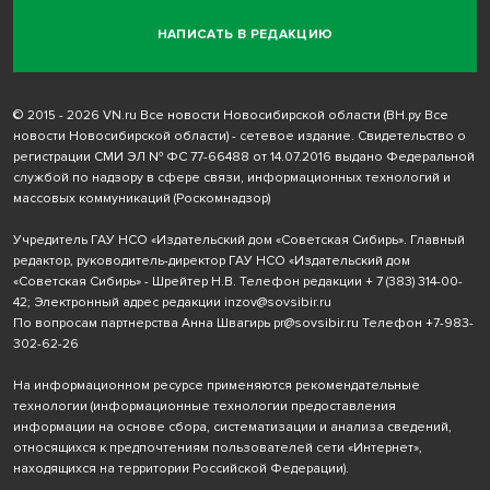
НАПИСАТЬ В РЕДАКЦИЮ
© 2015 - 2026 VN.ru Все новости Новосибирской области (ВН.ру Все
новости Новосибирской области) - сетевое издание. Свидетельство о
регистрации СМИ ЭЛ № ФС 77-66488 от 14.07.2016 выдано Федеральной
службой по надзору в сфере связи, информационных технологий и
массовых коммуникаций (Роскомнадзор)
Учредитель ГАУ НСО «Издательский дом «Советская Сибирь». Главный
редактор, руководитель-директор ГАУ НСО «Издательский дом
«Советская Сибирь» - Шрейтер Н.В. Телефон редакции
+ 7 (383) 314-00-
42
; Электронный адрес редакции
inzov@sovsibir.ru
По вопросам партнерства Анна Швагирь
pr@sovsibir.ru
Телефон
+7-983-
302-62-26
На информационном ресурсе применяются рекомендательные
технологии
(информационные технологии предоставления
информации на основе сбора, систематизации и анализа сведений,
относящихся к предпочтениям пользователей сети «Интернет»,
находящихся на территории Российской Федерации).