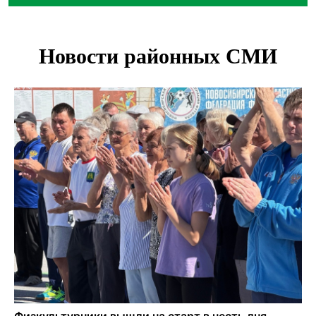
Заборы на площади Маркса сносят для новой зоны
отдыха в Новосибирске
Глава сельсовета Игорь Конах утонул у острова в
Новосибирском водохранилище
Сибирские пенсионеры накопили в банках рекордные 4,2
млрд рублей
Под Новосибирском суд наказал дачников за
дискриминацию с шлагбаумом