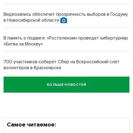
Инвалид получил условный срок за избиение врачей
протезом под Новосибирском
Видеозапись обеспечит прозрачность выборов в Госдуму
в Новосибирской области
Новосибирский преподаватель с женой вошли в топ-16
многодетных в России
В память о подвиге: «Ростелеком» проведет кибертурнир
«Битва за Москву»
Обновлённое отделение ВТБ открылось в Искитиме
700 участников соберёт Сбер на Всероссийский слёт
волонтёров в Красноярске
БОЛЬШЕ НОВОСТЕЙ
Честный выбор: видеонаблюдение обеспечит
объективность результатов ЕДГ в Новосибирской
области
Самое читаемое: