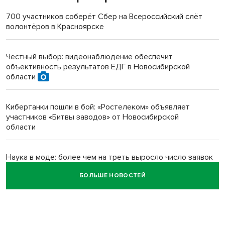
терроризируют жителей
700 участников соберёт Сбер на Всероссийский слёт
волонтёров в Красноярске
Инвалид получил условный срок за избиение врачей
протезом под Новосибирском
Честный выбор: видеонаблюдение обеспечит
объективность результатов ЕДГ в Новосибирской
Новосибирский преподаватель с женой вошли в топ-16
области
многодетных в России
Кибертанки пошли в бой: «Ростелеком» объявляет
Обновлённое отделение ВТБ открылось в Искитиме
участников «Битвы заводов» от Новосибирской
области
Наука в моде: более чем на треть выросло число заявок
на Научную премию Сбера 2026
БОЛЬШЕ НОВОСТЕЙ
Все профессии важны: «Ростелеком» подвел итоги
всероссийского флешмоба #явлияю