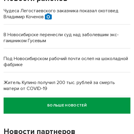
Чудеса Легостаевского заказника показал охотовед
Владимир Коченов
В Новосибирске перенесли суд над заболевшим экс-
гаишником Гусевым
Под Новосибирском рабочий почти ослеп на шоколадной
фабрике
Житель Купино получил 200 тыс. рублей за смерть
матери от COVID-19
БОЛЬШЕ НОВОСТЕЙ
Новосибирский суд наказал водителя за смерть
пенсионерки на вокзале
Новости партнеров
«Мы живём на пастбище!»: в новосибирском селе лошади