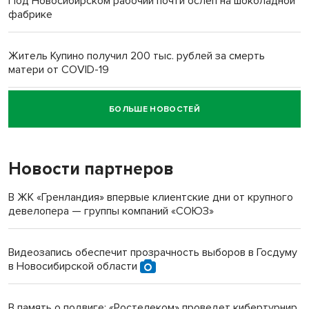
Под Новосибирском рабочий почти ослеп на шоколадной
фабрике
Житель Купино получил 200 тыс. рублей за смерть
матери от COVID-19
БОЛЬШЕ НОВОСТЕЙ
Новосибирский суд наказал водителя за смерть
пенсионерки на вокзале
Новости партнеров
«Мы живём на пастбище!»: в новосибирском селе лошади
терроризируют жителей
В ЖК «Гренландия» впервые клиентские дни от крупного
девелопера — группы компаний «СОЮЗ»
Инвалид получил условный срок за избиение врачей
протезом под Новосибирском
Видеозапись обеспечит прозрачность выборов в Госдуму
в Новосибирской области
Новосибирский преподаватель с женой вошли в топ-16
многодетных в России
В память о подвиге: «Ростелеком» проведет кибертурнир