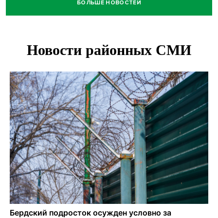
БОЛЬШЕ НОВОСТЕЙ
В Новосибирске зафиксирован рост заболеваемости
энтеровирусной инфекцией
В Новосибирске осудили внука за продажу дедова ружья
псевдо-мигранту
В Новосибирске по КРТ сдали первую очередь
миниполиса «Фора»
О пустырях в центре Новосибирска из-за лимита
площади КРТ предупредили эксперты