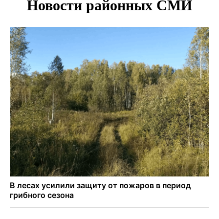
Двойня выдрят родилась в семействе куньих
Новосибирского зоопарка
Гриб-зомби обнаружен в лесу у села Дубровино под
Новосибирском
ХК «Сибирь» подписал контракт с обладателем Кубка
Стэнли Евгением Кузнецовым