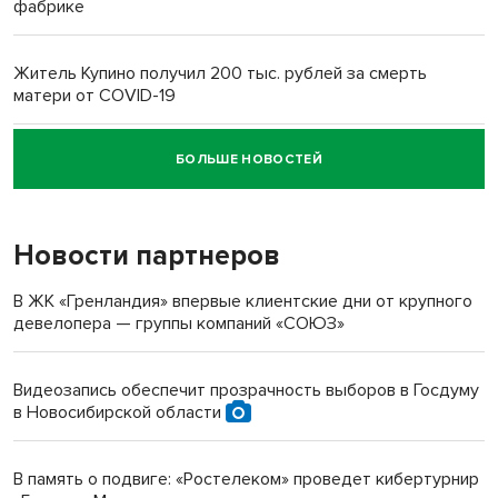
фабрике
Житель Купино получил 200 тыс. рублей за смерть
матери от COVID-19
БОЛЬШЕ НОВОСТЕЙ
Новосибирский суд наказал водителя за смерть
пенсионерки на вокзале
Новости партнеров
«Мы живём на пастбище!»: в новосибирском селе лошади
терроризируют жителей
В ЖК «Гренландия» впервые клиентские дни от крупного
девелопера — группы компаний «СОЮЗ»
Инвалид получил условный срок за избиение врачей
протезом под Новосибирском
Видеозапись обеспечит прозрачность выборов в Госдуму
в Новосибирской области
Новосибирский преподаватель с женой вошли в топ-16
многодетных в России
В память о подвиге: «Ростелеком» проведет кибертурнир