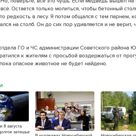
Но, поверьте, все это чушь. Если медведь вышел на 
 всё. Остается только молиться, чтобы бетонный сто
то редкость в лесу. Я потом общался с тем парнем, 
лся на столб. Он до сих пор удивляется и не верит, 
отдела ГО и ЧС администрации Советского района 
ратился к жителям с просьбой воздержаться от прог
 пока опасное животное не будет найдено.
МИ
и 8 августа
долгое затишье
В колледжах Новосибирской
Новосибирская о