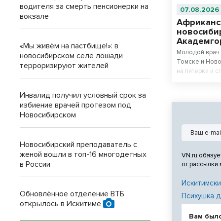
водителя за смерть пенсионерки на
07.08.2026
вокзале
Африканс
новосиби
Академго
«Мы живём на пастбище!»: в
Молодой врач 
новосибирском селе лошади
Томске и Ново
терроризируют жителей
на пятерки и с
Инвалид получил условный срок за
избиение врачей протезом под
Новосибирском
Новосибирский преподаватель с
женой вошли в топ-16 многодетных
VN.ru обязуе
в России
от рассылки
Искитимски
Обновлённое отделение ВТБ
Психушка д
открылось в Искитиме
Вам был