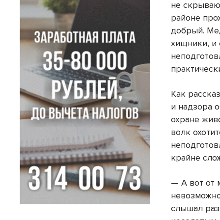
не скрываю
районе про
добрый. Ме
хищники, и 
неподготов
практическ
Как расска
и надзора 
охране жив
волк охотит
неподготов
крайне слож
— А вот от
невозможно
слышал разн