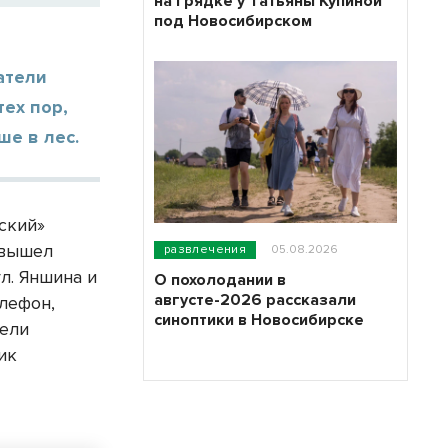
на грядке у Татьяны Купиной
под Новосибирском
атели
тех пор,
ше в лес.
ский»
 вышел
развлечения
05.08.2026
л. Яншина и
О похолодании в
августе-2026 рассказали
елефон,
синоптики в Новосибирске
тели
ик