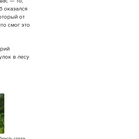
вас — то,
лб оказался
который от
что смог это
Юрий
улок в лесу
бласть стала