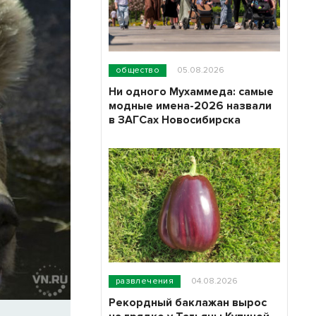
общество
05.08.2026
Ни одного Мухаммеда: самые
модные имена-2026 назвали
в ЗАГСах Новосибирска
развлечения
04.08.2026
Рекордный баклажан вырос