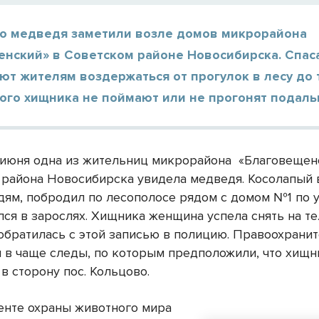
о медведя заметили возле домов микрорайона
енский» в Советском районе Новосибирска. Спас
т жителям воздержаться от прогулок в лесу до 
ого хищника не поймают или не прогонят подаль
 июня одна из жительниц микрорайона
«Благовещен
 района Новосибирска увидела медведя. Косолапый
дям, побродил по лесополосе рядом с домом №1 по у
лся в зарослях. Хищника женщина успела снять на т
 обратилась с этой записью в полицию. Правоохрани
 в чаще следы, по которым предположили, что хищн
в сторону пос. Кольцово.
енте охраны животного мира