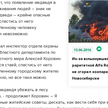
т, что появление медведя в
живания людей – знак не
дведи – крайне опасные
спастись от него
ленному человеку
и невозможно.
зал инспектор отдела охраны
13.06.2016
областного департамента по
отного мира Алексей Коровин
Из-за вспыхнувше
ся стаей, спастись от него
раритетной Alfa R
ленному городскому жителю
не сгорел зоопарк
но, но все-таки можно.
Новосибирске
 медведя убежать в лесу
, - продолжает Коровин. – Я
ые житейские советы, дескать, как вести себя при 