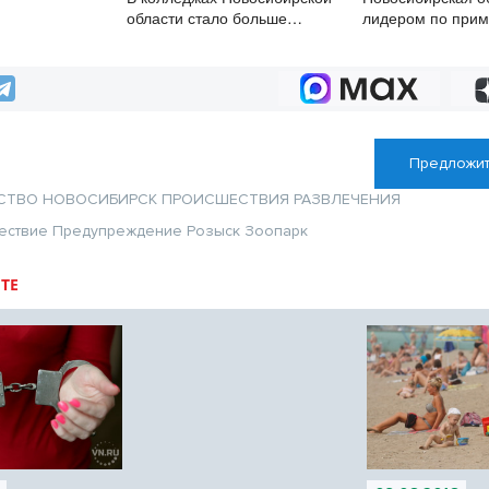
области стало больше
лидером по при
бюджетных мест
в природоохранн
Предложит
СТВО
НОВОСИБИРСК
ПРОИСШЕСТВИЯ
РАЗВЛЕЧЕНИЯ
ествие
Предупреждение
Розыск
Зоопарк
ТЕ