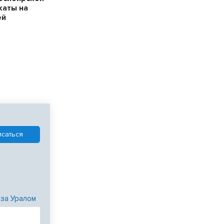
каты на
ей
 за Уралом